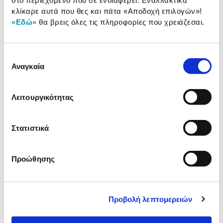
στο περιεχόμενο που σε ενδιαφέρει. Εναλλακτικά
κλίκαρε αυτά που θες και πάτα
«Αποδοχή επιλογών»
!
Αξιολογήσεις
«Εδώ»
θα βρεις όλες τις πληροφορίες που χρειάζεσαι.
Αξιολογήσεις
Επιλογή
Δες τι κλίκαραν όσοι είδαν το ίδιο
Αναγκαία
συγκατάθεσης
προϊόν με εσένα!
Λειτουργικότητας
Στατιστικά
Προώθησης
Canon Αριθμομηχανή 12
Citizen Αριθμομηχανή 12
Ψηφίων AS-220RTS
Ψηφίων SDC-812NR
Προβολή λεπτομερειών