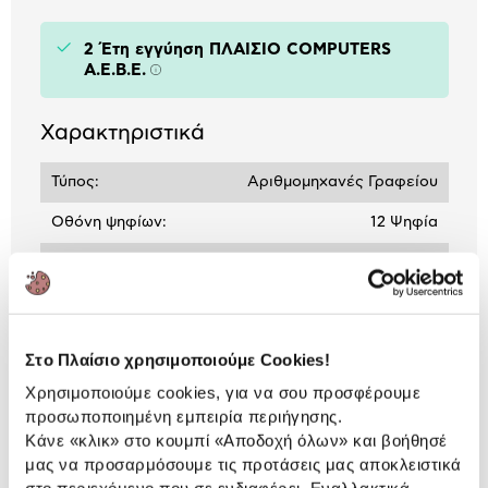
2 Έτη εγγύηση ΠΛΑΙΣΙΟ COMPUTERS
A.E.B.E.
Πληροφορίες
Χαρακτηριστικά
Τύπος:
Αριθμομηχανές Γραφείου
Οθόνη ψηφίων:
12 Ψηφία
Διαστάσεις
12.7 cm x 10.5 cm x 2.4
cm
Στο Πλαίσιο χρησιμοποιούμε Cookies!
Αναλυτική
Αναλυτική παρουσίαση
Χρησιμοποιούμε cookies, για να σου προσφέρουμε
παρουσίαση
προσωποποιημένη εμπειρία περιήγησης.
Κάνε «κλικ» στο κουμπί
«Αποδοχή όλων»
και βοήθησέ
Προδιαγραφές
μας να προσαρμόσουμε τις προτάσεις μας αποκλειστικά
Χαρακτηριστικά
προϊόντος