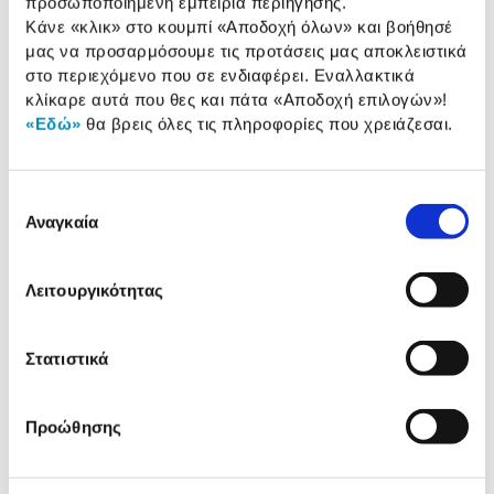
προσωποποιημένη εμπειρία περιήγησης.
Κάνε «κλικ» στο κουμπί
«Αποδοχή όλων»
και βοήθησέ
Αναλυτική
μας να προσαρμόσουμε τις προτάσεις μας αποκλειστικά
Αναλυτική παρουσίαση
παρουσίαση
στο περιεχόμενο που σε ενδιαφέρει. Εναλλακτικά
κλίκαρε αυτά που θες και πάτα
«Αποδοχή επιλογών»
!
Προδιαγραφές
«Εδώ»
θα βρεις όλες τις πληροφορίες που χρειάζεσαι.
Χαρακτηριστικά
προϊόντος
Αξιολογήσεις
Επιλογή
Αξιολογήσεις
Αναγκαία
συγκατάθεσης
Κάτι μας λέει πως τα παρακάτω
Λειτουργικότητας
προϊόντα σε ενδιαφέρουν!
Στατιστικά
Προώθησης