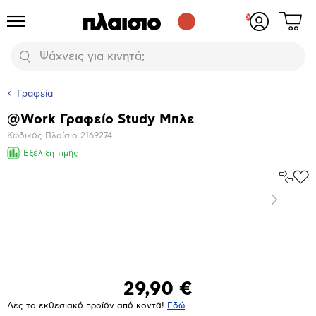
Δες
Προϊόντα
Σύνδεση
το
ή
καλάθι
εγγραφή
Αναζήτηση
σου
Γραφεία
@Work Γραφείο Study Μπλε
Βασικά
Κωδικός Πλαίσιο
2169274
χαρακτηριστικά
Εξέλιξη τιμής
Σύγκρ
Προ
το
στα
Επόμενο
Αγα
Μεγέθυνση
φωτογραφίας
29,90 €
Δες το εκθεσιακό προϊόν από κοντά!
Eδώ