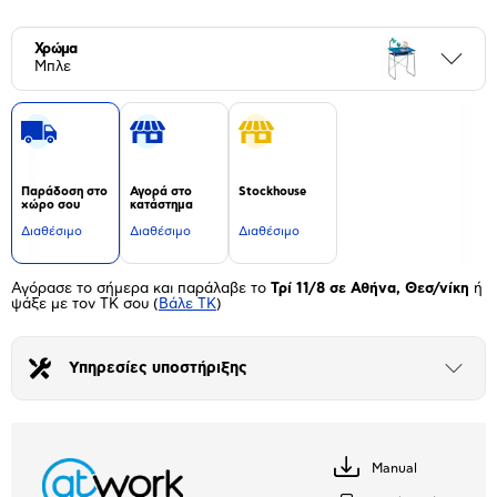
Χρώμα
Περι
Μπλε
Παράδοση στο
Αγορά στο
Stockhouse
χώρο σου
κατάστημα
Διαθέσιμο
Διαθέσιμο
Διαθέσιμο
Αγόρασε το σήμερα και παράλαβε το
Τρί 11/8 σε Αθήνα, Θεσ/νίκη
ή
ψάξε με τον ΤΚ σου
(
Βάλε ΤΚ
)
Υπηρεσίες υποστήριξης
Άνοιξε
το
μπλοκ
Manual
Κατέβασέ
το