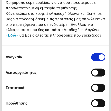
Χρησιμοποιούμε cookies, για να σου προσφέρουμε
ερμάριο είδικα σχεδιασμένο για στυλ και υψηλή
προσωποποιημένη εμπειρία περιήγησης.
αισθητική.
Κάνε «κλικ» στο κουμπί
«Αποδοχή όλων»
και βοήθησέ
μας να προσαρμόσουμε τις προτάσεις μας αποκλειστικά
Χαρακτηριστικά
στο περιεχόμενο που σε ενδιαφέρει. Εναλλακτικά
κλίκαρε αυτά που θες και πάτα
«Αποδοχή επιλογών»
!
Κατηγορία:
Eρμάρια
«Εδώ»
θα βρεις όλες τις πληροφορίες που χρειάζεσαι.
Υλικό:
MDF
Διαστάσεις:
90 cm x 45 cm
Επιλογή
Αναγκαία
συγκατάθεσης
Αναλυτική
Λειτουργικότητας
Αναλυτική παρουσίαση
παρουσίαση
Προδιαγραφές
Στατιστικά
Χαρακτηριστικά
προϊόντος
Προώθησης
Αξιολογήσεις
Αξιολογήσεις