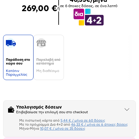
σε 6 άτοκες δόσεις, σε ένα λεπτό
269,00 €
ή
Παράδοση στο
Παραλαβή από
χώρο σου
κατάστημα
Kατόπιν
Μη διαθέσιμο
Παραγγελίας
Δεν
υπάρχουν
επιπλέον
πληροφορίες.
Υπολογισμός δόσεων
Άνοιξε
Επιβεβαίωσε την επιλογή σου στο checkout
το
μπλοκ
Με πιστωτική κάρτα από
5,44 € / μήνα σε 60 δόσεις
Πιστωτική κάρτα
Με το πρόγραμμα Δια 4+2 από
46,33 € / μήνα σε 6 άτοκες δόσεις
Μήνα-Μήνα
10,07 € / μήνα σε 35 δόσεις
Πλαίσιο δια 4+2