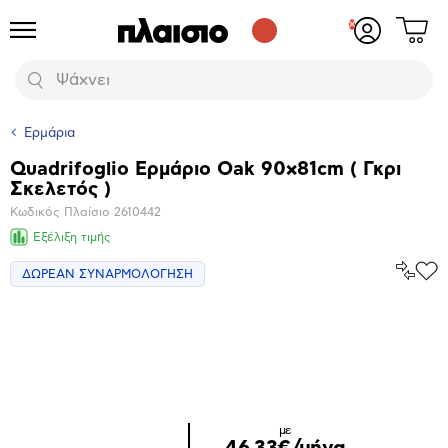
Δες
Προϊόντα
Σύνδεση
το
ή
καλάθι
εγγραφή
Αναζήτηση
σου
Ερμάρια
Quadrifoglio Ερμάριο Oak 90x81cm ( Γκρι
Βασικά
Σκελετός )
χαρακτηριστικά
Κωδικός Πλαίσιο
2610442
Εξέλιξη τιμής
Σύγκρ
ΔΩΡΕΑΝ ΣΥΝΑΡΜΟΛΟΓΗΣΗ
Προ
το
στα
Αγα
Μεγέθυνση
φωτογραφίας
με
46,33€/μήνα