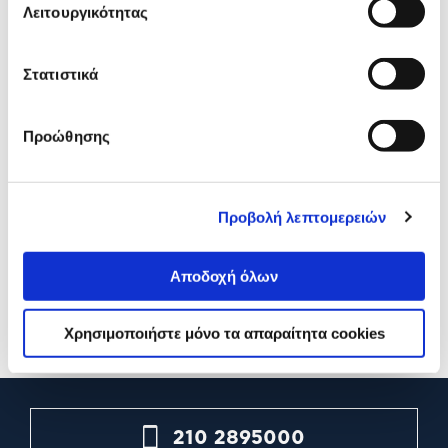
Λειτουργικότητας
Στατιστικά
Προώθησης
Ugreen Cable Organizer 4 slot
PowerTech Σετ Οργανωτέ
Προβολή λεπτομερειών
(2 τεμάχια)
Καλωδίων (20 τεμάχια)
Αποδοχή όλων
4,90€
2,90€
Προσθήκη
Προσθήκη
Χρησιμοποιήστε μόνο τα απαραίτητα cookies
210 2895000