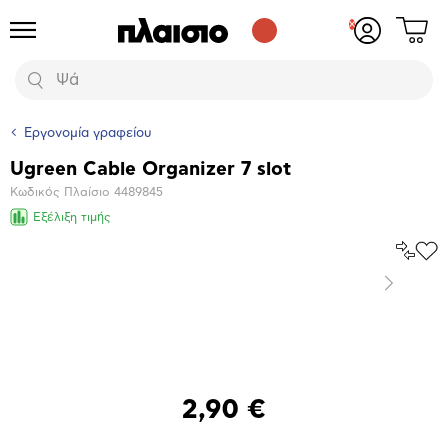
Δες
Προϊόντα
Σύνδεση
το
ή
καλάθι
εγγραφή
Αναζήτηση
σου
Εργονομία γραφείου
Ugreen Cable Organizer 7 slot
Βασικά
Κωδικός Πλαίσιο
4489845
χαρακτηριστικά
Εξέλιξη τιμής
Σύγκρ
Προ
το
στα
Επόμενο
Αγα
Μεγέθυνση
φωτογραφίας
Επόμενο
2,90 €