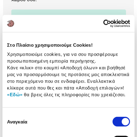
2 Έτη εγγύηση Προμηθευτή
Πληροφορίες
Στο Πλαίσιο χρησιμοποιούμε Cookies!
Αναλυτική
Χρησιμοποιούμε cookies, για να σου προσφέρουμε
Αναλυτική παρουσίαση
παρουσίαση
προσωποποιημένη εμπειρία περιήγησης.
Κάνε «κλικ» στο κουμπί
«Αποδοχή όλων»
και βοήθησέ
Προδιαγραφές
μας να προσαρμόσουμε τις προτάσεις μας αποκλειστικά
Χαρακτηριστικά
στο περιεχόμενο που σε ενδιαφέρει. Εναλλακτικά
προϊόντος
κλίκαρε αυτά που θες και πάτα
«Αποδοχή επιλογών»
!
Αξιολογήσεις
«Εδώ»
θα βρεις όλες τις πληροφορίες που χρειάζεσαι.
Αξιολογήσεις
Επιλογή
Δες τι κλίκαραν όσοι είδαν το ίδιο
Αναγκαία
συγκατάθεσης
προϊόν με εσένα!