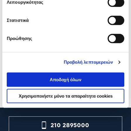
Λειτουργικότητας
Στατιστικά
Προώθησης
Turbo-X Cable Box Black
Turbo-X Organizer Καλωδ
Large CB-200
Under-Desk Cable Tray CM
Προβολή λεπτομερειών
100
Αποδοχή όλων
14,90€
29,90€
Προσθήκη
Προσθήκη
Χρησιμοποιήστε μόνο τα απαραίτητα cookies
210 2895000