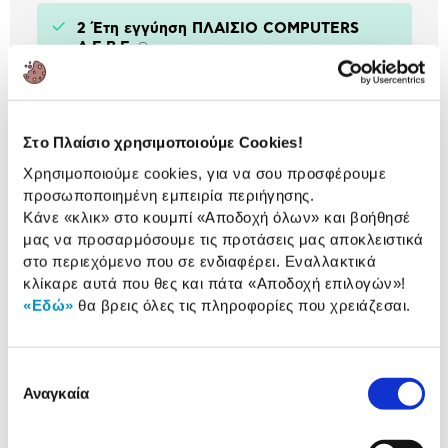
2 Έτη εγγύηση ΠΛΑΙΣΙΟ COMPUTERS
A.E.B.E.
Πληροφορίες
Στο Πλαίσιο χρησιμοποιούμε Cookies!
Αναλυτική
Αναλυτική παρουσίαση
Χρησιμοποιούμε cookies, για να σου προσφέρουμε
παρουσίαση
προσωποποιημένη εμπειρία περιήγησης.
Κάνε «κλικ» στο κουμπί
«Αποδοχή όλων»
και βοήθησέ
Προδιαγραφές
μας να προσαρμόσουμε τις προτάσεις μας αποκλειστικά
Χαρακτηριστικά
προϊόντος
στο περιεχόμενο που σε ενδιαφέρει. Εναλλακτικά
κλίκαρε αυτά που θες και πάτα
«Αποδοχή επιλογών»
!
Αξιολογήσεις
«Εδώ»
θα βρεις όλες τις πληροφορίες που χρειάζεσαι.
Αξιολογήσεις
Επιλογή
Δες τι κλίκαραν όσοι είδαν το ίδιο
Αναγκαία
συγκατάθεσης
προϊόν με εσένα!