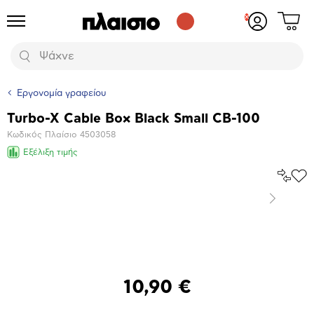
Δες
Προϊόντα
Σύνδεση
το
ή
καλάθι
εγγραφή
Αναζήτηση
σου
Εργονομία γραφείου
Turbo-X Cable Box Black Small CB-100
Βασικά
Κωδικός Πλαίσιο
4503058
χαρακτηριστικά
Εξέλιξη τιμής
Σύγκρ
Προ
το
στα
Επόμενο
Αγα
Μεγέθυνση
φωτογραφίας
10,90 €