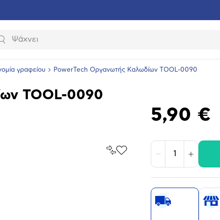
Αναζήτηση
νομία γραφείου
PowerTech Οργανωτής Καλωδίων TOOL-0090
ίων TOOL-0090
5,90 €
Σύγκρινέ
Προσθήκη
Μείωση
Αύξηση
το
στα
Αγαπημένα
υνση
ραφίας