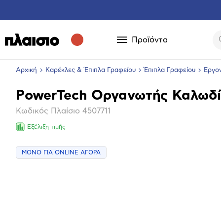
Προϊόντα
Αρχική
Καρέκλες & Έπιπλα Γραφείου
Έπιπλα Γραφείου
Εργο
PowerTech Οργανωτής Καλωδ
Βασικά
Κωδικός Πλαίσιο
4507711
χαρακτηριστικά
Εξέλιξη τιμής
ΜΟΝΟ ΓΙΑ ONLINE ΑΓΟΡΑ
Επόμενο
Μεγέθ
φωτογ