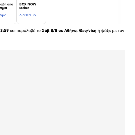
αβή από
BOX NOW
τημα
locker
σιμο
Διαθέσιμο
23:59
και παράλαβέ το
Σάβ 8/8 σε Αθήνα, Θεσ/νίκη
ή ψάξε με τον