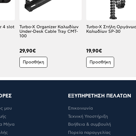
 4 slot
Turbo-X Organizer Καλωδίων
Turbo-X Στήλη Οργάνω
Under-Desk Cable Tray CMT-
Καλωδίων SP-30
100
29,90€
19,90€
Προσθήκη
Προσθήκη
ΟΡΕΣ
ΕΞΥΠΗΡΕΤΗΣΗ ΠΕΛΑΤΩΝ
ς μου
Επικοινωνία
μής
Τεχνική Υποστήριξη
α Μήνα
Βοήθεια & συμβουλή
ολής
Πορεία παραγγελίας