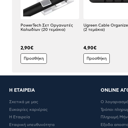
PowerTech Σετ Οργανωτές
Ugreen Cable Organizer
Καλωδίων (20 τεμάχια)
(2 τεμάχια)
2,90€
4,90€
Προσθήκη
Προσθήκη
Η ΕΤΑΙΡΕΙΑ
ONLINE ΑΓ
Σχετικά με μας
Ο λογαριασμό
Ευκαιρίες καριέρας
Τρόποι πληρω
Η Εταιρεία
Πληρωμή Μήν
Εταιρική υπευθυνότητα
Έξοδα αποστ