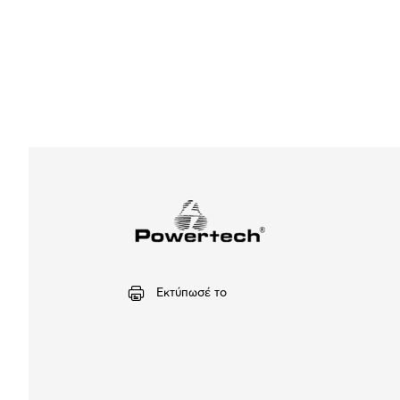
Εκτύπωσέ το