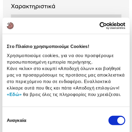
Χαρακτηριστικά
Διαστάσεις:
20.5x8.5x16.5 cm
Όψεις:
1
Στο Πλαίσιο χρησιμοποιούμε Cookies!
Αναλυτική
Χρησιμοποιούμε cookies, για να σου προσφέρουμε
Αναλυτική παρουσίαση
προσωποποιημένη εμπειρία περιήγησης.
παρουσίαση
Κάνε «κλικ» στο κουμπί
«Αποδοχή όλων»
και βοήθησέ
μας να προσαρμόσουμε τις προτάσεις μας αποκλειστικά
Προδιαγραφές
Χαρακτηριστικά
στο περιεχόμενο που σε ενδιαφέρει. Εναλλακτικά
προϊόντος
κλίκαρε αυτά που θες και πάτα
«Αποδοχή επιλογών»
!
«Εδώ»
θα βρεις όλες τις πληροφορίες που χρειάζεσαι.
Αξιολογήσεις
Αξιολογήσεις
Επιλογή
Αναγκαία
συγκατάθεσης
Δες τι κλίκαραν όσοι είδαν το ίδιο
προϊόν με εσένα!