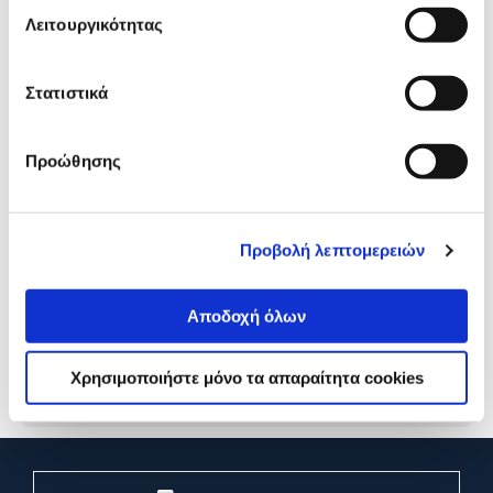
Λειτουργικότητας
Στατιστικά
Προώθησης
@Work Σταντ Εντύπων
@Work Σταντ Εντύπων με
Προβολή λεπτομερειών
Κάθετο Α5
Κλίση A4
Αποδοχή όλων
3,99€
4,49€
Προσθήκη
Προσθήκη
Χρησιμοποιήστε μόνο τα απαραίτητα cookies