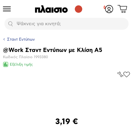
Δες
Προϊόντα
Σύνδεση
το
ή
καλάθι
εγγραφή
Αναζήτηση
σου
Σταντ Εντύπων
@Work Σταντ Εντύπων με Κλίση A5
Βασικά
Κωδικός Πλαίσιο
1993380
χαρακτηριστικά
Εξέλιξη τιμής
Σύγκρ
Προ
το
στα
Αγα
Μεγέθυνση
φωτογραφίας
3,19 €