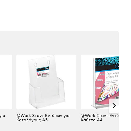
για
@Work Σταντ Εντύπων για
@Work Σταντ Εντύπων
Καταλόγους Α5
Κάθετο Α4