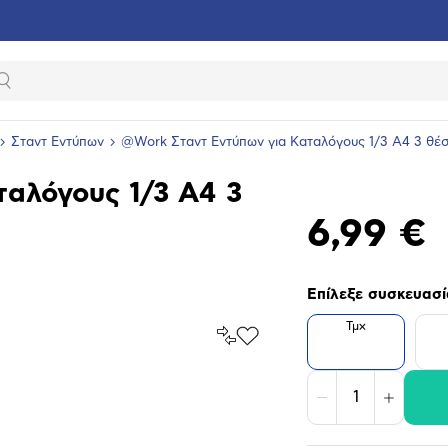
Αναζήτηση
Σταντ Εντύπων
@Work Σταντ Εντύπων για Καταλόγους 1/3 A4 3 θέ
αλόγους 1/3 A4 3
6,99 €
Επίλεξε συσκευασί
Τμχ
Σύγκρινέ
Προσθήκη
το
στα
Αγαπημένα
υνση
ραφίας
Μείωση
Αύξηση