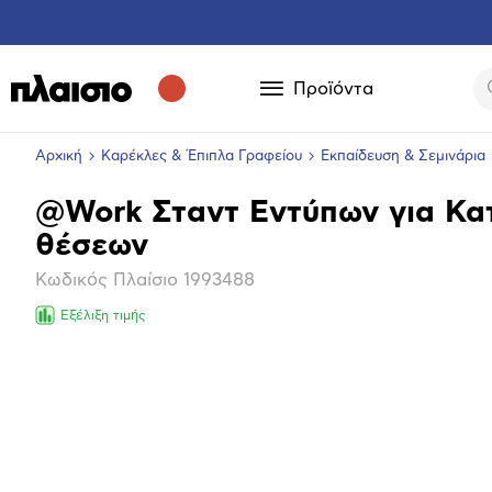
Προϊόντα
Αρχική
Καρέκλες & Έπιπλα Γραφείου
Εκπαίδευση & Σεμινάρια
@Work Σταντ Εντύπων για Κατ
Βασικά
θέσεων
χαρακτηριστικά
Κωδικός Πλαίσιο
1993488
Εξέλιξη τιμής
Μεγέθ
φωτογ