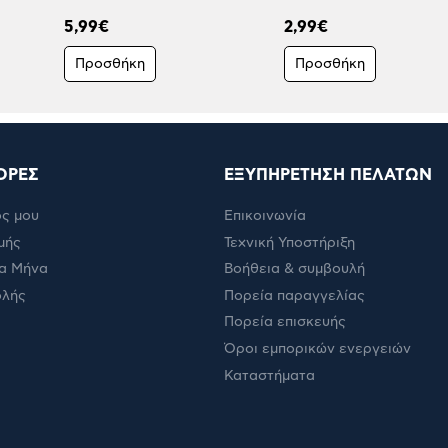
5,99€
2,99€
Προσθήκη
Προσθήκη
ΟΡΕΣ
ΕΞΥΠΗΡΕΤΗΣΗ ΠΕΛΑΤΩΝ
ς μου
Επικοινωνία
μής
Τεχνική Υποστήριξη
α Μήνα
Βοήθεια & συμβουλή
ολής
Πορεία παραγγελίας
Πορεία επισκευής
Όροι εμπορικών ενεργειών
Καταστήματα