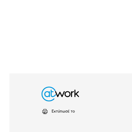
Εκτύπωσέ το