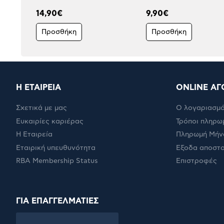
14,90€
9,90€
Προσθήκη
Προσθήκη
Η ΕΤΑΙΡΕΙΑ
ONLINE ΑΓ
Σχετικά με μας
Ο λογαριασμό
Ευκαιρίες καριέρας
Τρόποι πληρω
Η Εταιρεία
Πληρωμή Μήν
Εταιρική υπευθυνότητα
Έξοδα αποστ
RBA Membership Status
Επιστροφές
ΓΙΑ ΕΠΑΓΓΕΛΜΑΤΙΕΣ