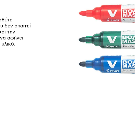
αθέτει
υ δεν απαιτεί
αι την
 να αφήνει
υλικό.