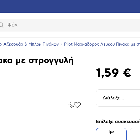
Αναζήτηση
Αξεσουάρ & Μπλοκ Πινάκων
Pilot Μαρκαδόρος Λευκού Πίνακα με σ
ακα με στρογγυλή
1,59 €
Διάλεξε...
Σύγκρινέ
Προσθήκη
το
στα
Αγαπημένα
υνση
Επίλεξε συσκευασί
ραφίας
Τμχ