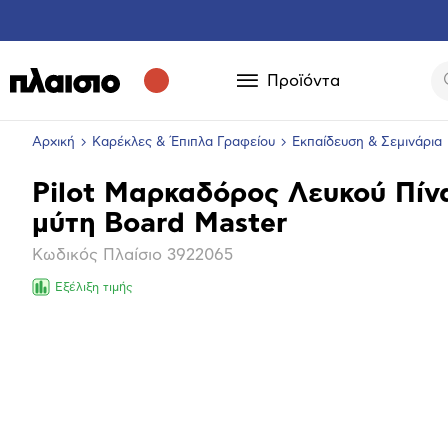
Προϊόντα
Αρχική
Καρέκλες & Έπιπλα Γραφείου
Εκπαίδευση & Σεμινάρια
Pilot Μαρκαδόρος Λευκού Πίν
Βασικά
μύτη Board Master
χαρακτηριστικά
Κωδικός Πλαίσιο
3922065
Εξέλιξη τιμής
Επόμενο
Μεγέθ
φωτογ