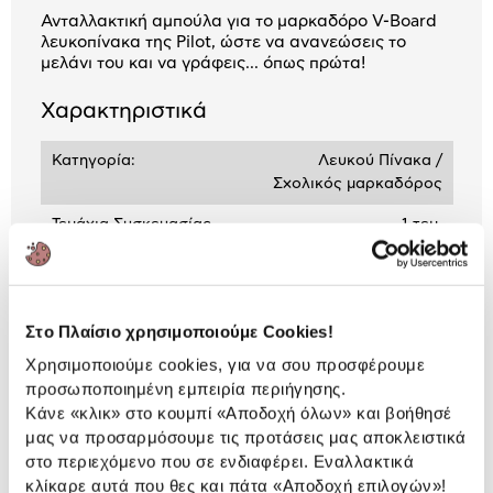
Ανταλλακτική αμπούλα για το μαρκαδόρο V-Board
λευκοπίνακα της Pilot, ώστε να ανανεώσεις το
μελάνι του και να γράφεις... όπως πρώτα!
Χαρακτηριστικά
Κατηγορία:
Λευκού Πίνακα /
Σχολικός μαρκαδόρος
Τεμάχια Συσκευασίας
1 τεμ.
Αναλυτική
Στο Πλαίσιο χρησιμοποιούμε Cookies!
Αναλυτική παρουσίαση
παρουσίαση
Χρησιμοποιούμε cookies, για να σου προσφέρουμε
προσωποποιημένη εμπειρία περιήγησης.
Προδιαγραφές
Χαρακτηριστικά
Κάνε «κλικ» στο κουμπί
«Αποδοχή όλων»
και βοήθησέ
προϊόντος
μας να προσαρμόσουμε τις προτάσεις μας αποκλειστικά
στο περιεχόμενο που σε ενδιαφέρει. Εναλλακτικά
Αξιολογήσεις
κλίκαρε αυτά που θες και πάτα
«Αποδοχή επιλογών»
!
Αξιολογήσεις