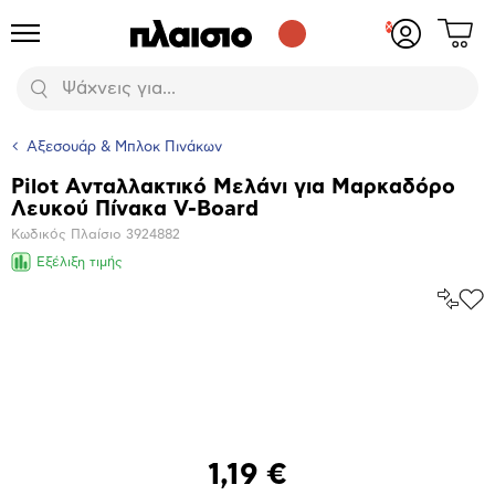
Δες
Προϊόντα
Σύνδεση
το
ή
καλάθι
εγγραφή
Αναζήτηση
σου
Αξεσουάρ & Μπλοκ Πινάκων
Pilot Ανταλλακτικό Μελάνι για Μαρκαδόρο
Βασικά
Λευκού Πίνακα V-Board
χαρακτηριστικά
Κωδικός Πλαίσιο
3924882
Εξέλιξη τιμής
Σύγκρ
Προ
το
στα
Αγα
Μεγέθυνση
φωτογραφίας
1,19 €