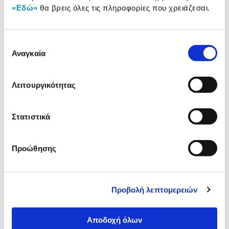
«Εδώ»
θα βρεις όλες τις πληροφορίες που χρειάζεσαι.
Δες τι κλίκαραν όσοι είδαν το ίδιο
Επιλογή
προϊόν με εσένα!
Αναγκαία
συγκατάθεσης
Λειτουργικότητας
Στατιστικά
Προώθησης
Pilot Μαρκαδόρος Λευκού
Edding Ανταλλακτικό Μελ
Πίνακα με στρογγυλή μύτη
για Μαρκαδόρο Λευκού
Board Master
Πίνακα BT 30
Προβολή λεπτομερειών
1,59€
4,09€
Αποδοχή όλων
Διαθέσιμες επιλογές
Διαθέσιμες επιλογές