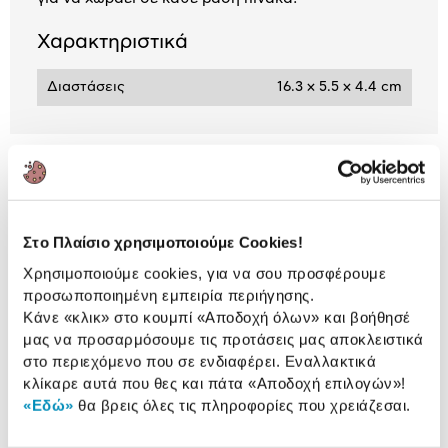
Χαρακτηριστικά
Διαστάσεις
16.3 x 5.5 x 4.4 cm
Αναλυτική
Αναλυτική παρουσίαση
παρουσίαση
Προδιαγραφές
Στο Πλαίσιο χρησιμοποιούμε Cookies!
Χαρακτηριστικά
προϊόντος
Χρησιμοποιούμε cookies, για να σου προσφέρουμε
προσωποποιημένη εμπειρία περιήγησης.
Αξιολογήσεις
Κάνε «κλικ» στο κουμπί
«Αποδοχή όλων»
και βοήθησέ
Αξιολογήσεις
μας να προσαρμόσουμε τις προτάσεις μας αποκλειστικά
στο περιεχόμενο που σε ενδιαφέρει. Εναλλακτικά
κλίκαρε αυτά που θες και πάτα
«Αποδοχή επιλογών»
!
Δες τι κλίκαραν όσοι είδαν το ίδιο
«Εδώ»
θα βρεις όλες τις πληροφορίες που χρειάζεσαι.
προϊόν με εσένα!