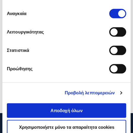
Επιλογή
Αναγκαία
συγκατάθεσης
Λειτουργικότητας
Στατιστικά
Edding Μαρκαδόρος Λευκού
Q-Connect Σπόγγος Λευκ
Πίνακα με στρογγυλή μύτη
Πίνακα
Προώθησης
360 XL
1,39€
1,19€
Προβολή λεπτομερειών
Διαθέσιμες επιλογές
Προσθήκη
Αποδοχή όλων
Χρησιμοποιήστε μόνο τα απαραίτητα cookies
210 2895000