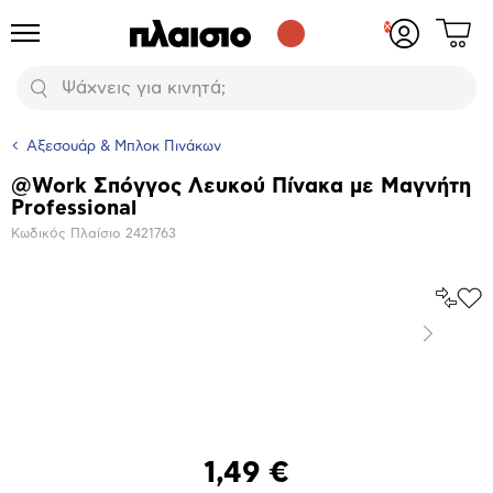
Δες
Προϊόντα
Σύνδεση
το
ή
καλάθι
εγγραφή
Αναζήτηση
σου
Αξεσουάρ & Μπλοκ Πινάκων
@Work Σπόγγος Λευκού Πίνακα με Μαγνήτη
Βασικά
Professional
χαρακτηριστικά
Κωδικός Πλαίσιο
2421763
Σύγκρ
Προ
το
στα
Επόμενο
Αγα
Μεγέθυνση
φωτογραφίας
Επόμενο
1,49 €