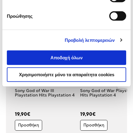
Δες τι κλίκαραν όσοι είδαν το ίδιο
Προώθησης
προϊόν με εσένα!
Προβολή λεπτομερειών
Αποδοχή όλων
Χρησιμοποιήστε μόνο τα απαραίτητα cookies
Sony God of War III
Sony God of War Playstat
Playstation Hits Playstation 4
Hits Playstation 4
19,90€
19,90€
Προσθήκη
Προσθήκη