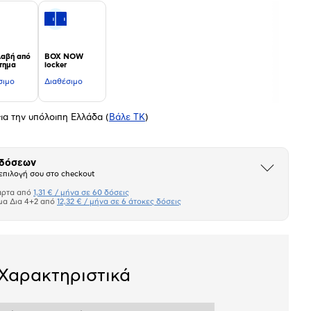
αβή από
BOX NOW
τημα
locker
σιμο
Διαθέσιμο
ια την υπόλοιπη Ελλάδα
(
Βάλε ΤΚ
)
 δόσεων
Άνοιξε
επιλογή σου στο checkout
το
μπλοκ
άρτα από
1,31 € / μήνα σε 60 δόσεις
Πιστωτική κάρτα
μα Δια 4+2 από
12,32 € / μήνα σε 6 άτοκες δόσεις
Πλαίσιο δια 4+2
σεων
Ποσό/Μήνα
Χαρακτηριστικά
1,31 €