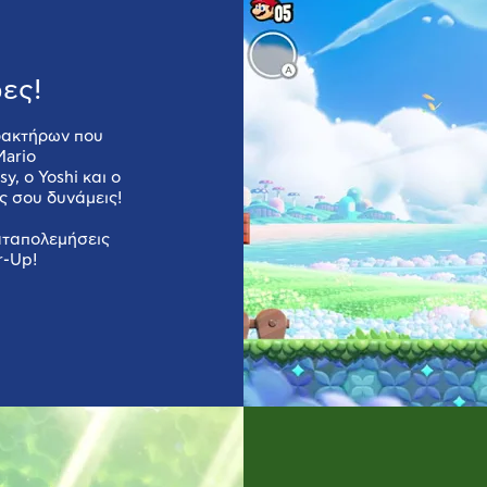
ες!
ρακτήρων που
Mario
sy, ο Yoshi και ο
ες σου δυνάμεις!
αταπολεμήσεις
r-Up!