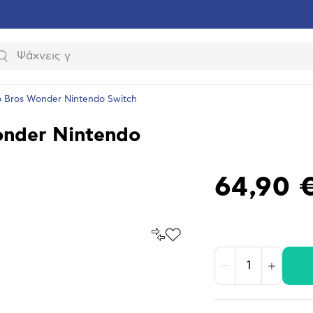
Αναζήτηση
o Bros Wonder Nintendo Switch
onder Nintendo
64,90 
Σύγκρινέ
Προσθήκη
το
στα
Αγαπημένα
υνση
Μείωση
Αύξηση
ραφίας