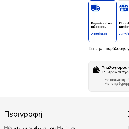
Παράδοση στο
Παραλ
χώρο σου
κατάσ
Διαθέσιμο
Διαθέ
Εκτίμηση παράδοσης γ
Υπολογισμός
Επιβεβαίωσε την 
Με πιστωτική κ
Με το πρόγραμ
Αριθμός δό
Περιγραφή
Μία νέα περιπέτεια του Mario σε