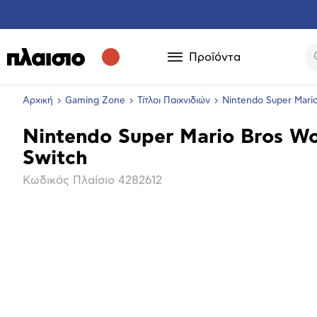
Προϊόντα
Αρχική
Gaming Zone
Τίτλοι Παιχνιδιών
Nintendo Super Mari
Nintendo Super Mario Bros W
Βασικά
Switch
χαρακτηριστικά
Κωδικός Πλαίσιο
4282612
Μεγέθ
φωτογ