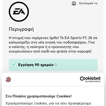
Αριθμός δόσεων
Ποσό/Μήνα
Εκτύπωσέ το
1,01 €
Περιγραφή
Η στιγμή που περίμενες ήρθε! Το EA Sports FC 26 σε
καλωσορίζει στη νέα εποχή του ποδοσφαίρου. Γίνε
ο παίκτης, η παίκτρια ή ο προπονητής που
ονειρευόσουν από παιδί και φτάσε στην κορυφή!
Εγγύηση 90 ημερών
Πληροφορίες
Χαρακτηριστικά
Είδος παιχνιδιού:
Sports
Στο Πλαίσιο χρησιμοποιούμε Cookies!
Κονσόλα:
Xbox One / Xbox Series
Χρησιμοποιούμε cookies, για να σου προσφέρουμε