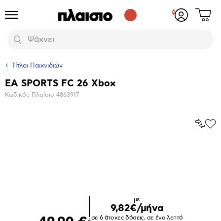
Δες
Προϊόντα
Σύνδεση
το
ή
καλάθι
εγγραφή
Αναζήτηση
σου
Τίτλοι Παιχνιδιών
EA SPORTS FC 26 Xbox
Βασικά
Κωδικός Πλαίσιο
4863917
χαρακτηριστικά
Σύγκρ
Προ
το
στα
Αγα
Μεγέθυνση
φωτογραφίας
με
9,82€/μήνα
σε 6 άτοκες δόσεις, σε ένα λεπτό