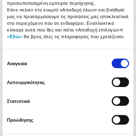
προσωποποιημένη εμπειρία περιήγησης.
Κάνε «κλικ» στο κουμπί
«Αποδοχή όλων»
και βοήθησέ
Αναλυτική
μας να προσαρμόσουμε τις προτάσεις μας αποκλειστικά
Αναλυτική παρουσίαση
στο περιεχόμενο που σε ενδιαφέρει. Εναλλακτικά
παρουσίαση
κλίκαρε αυτά που θες και πάτα
«Αποδοχή επιλογών»
!
Προδιαγραφές
«Εδώ»
θα βρεις όλες τις πληροφορίες που χρειάζεσαι.
Χαρακτηριστικά
προϊόντος
Αξιολογήσεις
Επιλογή
Αξιολογήσεις
Αναγκαία
συγκατάθεσης
Λειτουργικότητας
Κάτι μας λέει πως τα παρακάτω
προϊόντα σε ενδιαφέρουν!
Στατιστικά
Προώθησης