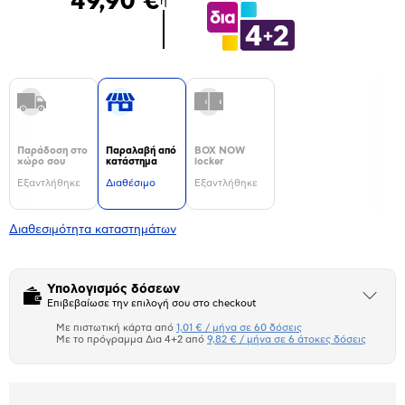
49,90 €
ή
Παράδοση στο
Παραλαβή από
BOX NOW
χώρο σου
κατάστημα
locker
Εξαντλήθηκε
Διαθέσιμο
Εξαντλήθηκε
Διαθεσιμότητα καταστημάτων
Υπολογισμός δόσεων
Άνοιξε
Επιβεβαίωσε την επιλογή σου στο checkout
το
μπλοκ
Με πιστωτική κάρτα από
1,01 € / μήνα σε 60 δόσεις
Πιστωτική κάρτα
Με το πρόγραμμα Δια 4+2 από
9,82 € / μήνα σε 6 άτοκες δόσεις
Πλαίσιο δια 4+2