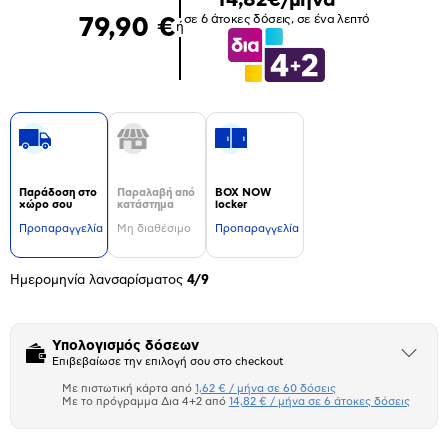
σε 6 άτοκες δόσεις, σε ένα λεπτό
79,90 €
ή
Παράδοση στο
Παραλαβή από
BOX NOW
χώρο σου
κατάστημα
locker
Προπαραγγελία
Μη διαθέσιμο
Προπαραγγελία
Ημερομηνία λανσαρίσματος
4/9
Υπολογισμός δόσεων
Άνοιξε
Επιβεβαίωσε την επιλογή σου στο checkout
το
μπλοκ
Με πιστωτική κάρτα από
1,62 € / μήνα σε 60 δόσεις
Πιστωτική κάρτα
Με το πρόγραμμα Δια 4+2 από
14,82 € / μήνα σε 6 άτοκες δόσεις
Πλαίσιο δια 4+2