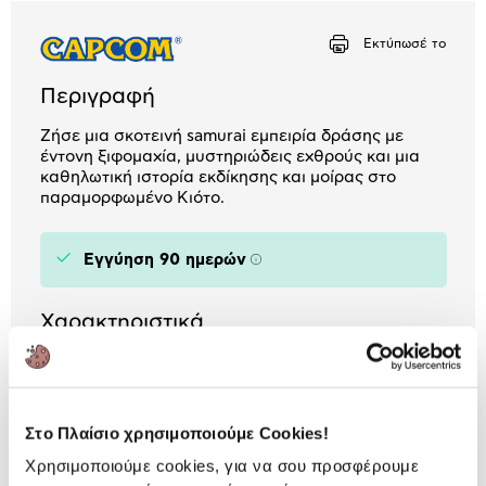
Αριθμός δόσεων
Ποσό/Μήνα
Εκτύπωσέ το
1,62 €
Περιγραφή
Ζήσε μια σκοτεινή samurai εμπειρία δράσης με
έντονη ξιφομαχία, μυστηριώδεις εχθρούς και μια
καθηλωτική ιστορία εκδίκησης και μοίρας στο
παραμορφωμένο Κιότο.
Εγγύηση 90 ημερών
Πληροφορίες
Χαρακτηριστικά
Είδος παιχνιδιού:
Action Role Playing
Game
Στο Πλαίσιο χρησιμοποιούμε Cookies!
Κονσόλα:
PlayStation 5
Χρησιμοποιούμε cookies, για να σου προσφέρουμε