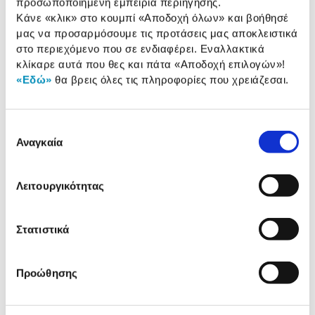
προσωποποιημένη εμπειρία περιήγησης.
Κάνε «κλικ» στο κουμπί
«Αποδοχή όλων»
και βοήθησέ
Αναλυτική
μας να προσαρμόσουμε τις προτάσεις μας αποκλειστικά
Αναλυτική παρουσίαση
παρουσίαση
στο περιεχόμενο που σε ενδιαφέρει. Εναλλακτικά
κλίκαρε αυτά που θες και πάτα
«Αποδοχή επιλογών»
!
Προδιαγραφές
«Εδώ»
θα βρεις όλες τις πληροφορίες που χρειάζεσαι.
Χαρακτηριστικά
προϊόντος
Αξιολογήσεις
Επιλογή
Αξιολογήσεις
Αναγκαία
συγκατάθεσης
Δες τι κλίκαραν όσοι είδαν το ίδιο
Λειτουργικότητας
προϊόν με εσένα!
Στατιστικά
Προώθησης