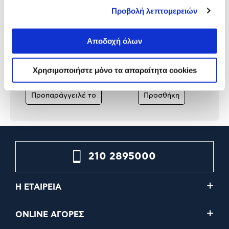
Προβολή λεπτομερειών
Sony Marvel's Wolverine
Ubisoft Assassin's Creed
Αποδοχή όλων
PlayStation 5
Black Flag Resynced
PlayStation 5
Χρησιμοποιήστε μόνο τα απαραίτητα cookies
79,90€
59,90€
Προπαράγγειλέ το
Προσθήκη
210 2895000
Η ΕΤΑΙΡΕΙΑ
ONLINE ΑΓΟΡΕΣ