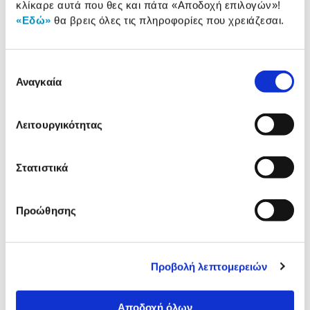
Αξιολογήσεις
κλίκαρε αυτά που θες και πάτα
«Αποδοχή επιλογών»
!
Αξιολογήσεις
«Εδώ»
θα βρεις όλες τις πληροφορίες που χρειάζεσαι.
Κάτι μας λέει πως τα παρακάτω
Επιλογή
προϊόντα σε ενδιαφέρουν!
Αναγκαία
συγκατάθεσης
Λειτουργικότητας
Στατιστικά
Προώθησης
Activision Spyro Reignited
Activision Crash Team Ra
Trilogy Nintendo Switch
Nitro Fueled Standard
Nintendo Switch
Προβολή λεπτομερειών
29,90€
32,90€
Αποδοχή όλων