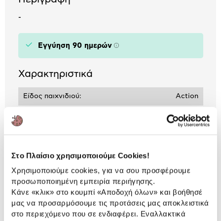
-
Εγγύηση 90 ημερών
Πληροφορίες
Χαρακτηριστικά
Είδος παιχνιδιού:
Action
Κονσόλα:
Nintendo Switch
Αναλυτική
Στο Πλαίσιο χρησιμοποιούμε Cookies!
Αναλυτική παρουσίαση
παρουσίαση
Χρησιμοποιούμε cookies, για να σου προσφέρουμε
προσωποποιημένη εμπειρία περιήγησης.
Προδιαγραφές
Κάνε «κλικ» στο κουμπί
«Αποδοχή όλων»
και βοήθησέ
Χαρακτηριστικά
μας να προσαρμόσουμε τις προτάσεις μας αποκλειστικά
προϊόντος
στο περιεχόμενο που σε ενδιαφέρει. Εναλλακτικά