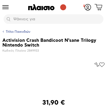
Δες
Προϊόντα
Σύνδεση
το
ή
καλάθι
εγγραφή
Αναζήτηση
σου
Τίτλοι Παιχνιδιών
Activision Crash Bandicoot N'sane Trilogy
Βασικά
Nintendo Switch
χαρακτηριστικά
Κωδικός Πλαίσιο
2849933
Σύγκρ
Προ
το
στα
Αγα
Μεγέθυνση
φωτογραφίας
31,90 €