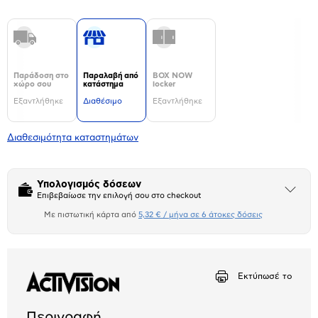
Παράδοση στο
Παραλαβή από
BOX NOW
χώρο σου
κατάστημα
locker
Εξαντλήθηκε
Διαθέσιμο
Εξαντλήθηκε
Διαθεσιμότητα καταστημάτων
Υπολογισμός δόσεων
Άνοιξε
Επιβεβαίωσε την επιλογή σου στο checkout
το
μπλοκ
Με πιστωτική κάρτα από
5,32 € / μήνα σε 6 άτοκες δόσεις
Πιστωτική κάρτα
Αριθμός δόσεων
Ποσό/Μήνα
5,32 €
Εκτύπωσέ το
Περιγραφή