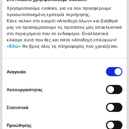
Αξιολογήσεις
Αξιολογήσεις
Χρησιμοποιούμε cookies, για να σου προσφέρουμε
προσωποποιημένη εμπειρία περιήγησης.
Κάνε «κλικ» στο κουμπί
«Αποδοχή όλων»
και βοήθησέ
μας να προσαρμόσουμε τις προτάσεις μας αποκλειστικά
Δες τι κλίκαραν όσοι είδαν το ίδιο
στο περιεχόμενο που σε ενδιαφέρει. Εναλλακτικά
προϊόν με εσένα!
κλίκαρε αυτά που θες και πάτα
«Αποδοχή επιλογών»
!
«Εδώ»
θα βρεις όλες τις πληροφορίες που χρειάζεσαι.
Επιλογή
Αναγκαία
συγκατάθεσης
Λειτουργικότητας
Nintendo Switch OLED White
Nintendo Switch OLED Re
Blue
Στατιστικά
389,00€
389,00€
Προώθησης