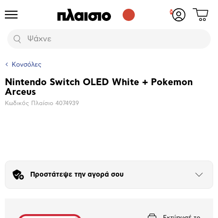
Δες
Προϊόντα
Σύνδεση
το
ή
καλάθι
εγγραφή
Αναζήτηση
σου
Κονσόλες
Nintendo Switch OLED White + Pokemon
Βασικά
Arceus
χαρακτηριστικά
Κωδικός Πλαίσιο
4074939
Μεγέθυνση
φωτογραφίας
Προστάτεψε την αγορά σου
Άνοιξε
το
μπλοκ
Εκτύπωσέ το