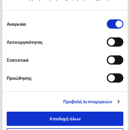
Δες τι κλίκαραν όσοι είδαν το ίδιο
προϊόν με εσένα!
Επιλογή
Αναγκαία
συγκατάθεσης
Λειτουργικότητας
Στατιστικά
Προώθησης
Turbo-X Τurbo-X Basic
Logitech G G923 SE Raci
Επιτραπέζια Βάση TV BTS-01
Wheel PS5,PS4,PC Bundle
23" - 55"
Shifter
44,90€
Προβολή λεπτομερειών
35,90€
319,00€
Προσθήκη
Προσθήκη
Αποδοχή όλων