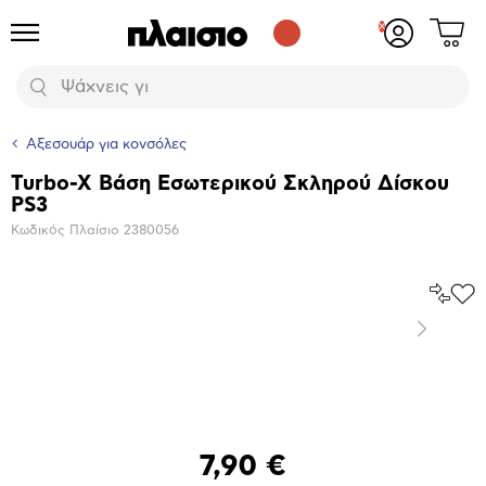
Δες
Προϊόντα
Σύνδεση
το
ή
καλάθι
εγγραφή
Αναζήτηση
σου
Αξεσουάρ για κονσόλες
Turbo-X Βάση Εσωτερικού Σκληρού Δίσκου
Βασικά
PS3
χαρακτηριστικά
Κωδικός Πλαίσιο
2380056
Σύγκρ
Προ
το
στα
Επόμενο
Αγα
Μεγέθυνση
φωτογραφίας
7,90 €