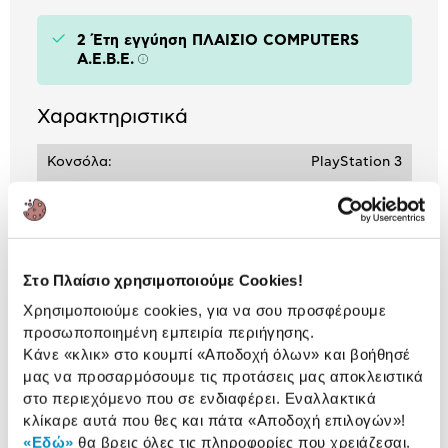
2 Έτη εγγύηση ΠΛΑΙΣΙΟ COMPUTERS
A.E.B.E.
Πληροφορίες
Χαρακτηριστικά
Κονσόλα:
PlayStation 3
Αναλυτική
Αναλυτική παρουσίαση
παρουσίαση
Στο Πλαίσιο χρησιμοποιούμε Cookies!
Χρησιμοποιούμε cookies, για να σου προσφέρουμε
Προδιαγραφές
Χαρακτηριστικά
προσωποποιημένη εμπειρία περιήγησης.
προϊόντος
Κάνε «κλικ» στο κουμπί
«Αποδοχή όλων»
και βοήθησέ
μας να προσαρμόσουμε τις προτάσεις μας αποκλειστικά
Αξιολογήσεις
στο περιεχόμενο που σε ενδιαφέρει. Εναλλακτικά
Αξιολογήσεις
κλίκαρε αυτά που θες και πάτα
«Αποδοχή επιλογών»
!
«Εδώ»
θα βρεις όλες τις πληροφορίες που χρειάζεσαι.