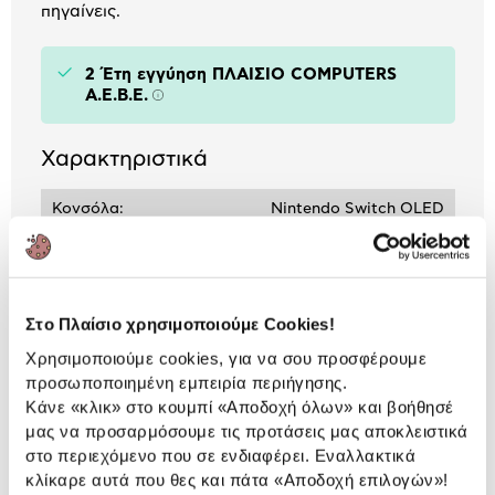
πηγαίνεις.
2 Έτη εγγύηση ΠΛΑΙΣΙΟ COMPUTERS
A.E.B.E.
Πληροφορίες
Χαρακτηριστικά
Κονσόλα:
Nintendo Switch OLED
Αναλυτική
Αναλυτική παρουσίαση
Στο Πλαίσιο χρησιμοποιούμε Cookies!
παρουσίαση
Χρησιμοποιούμε cookies, για να σου προσφέρουμε
Προδιαγραφές
προσωποποιημένη εμπειρία περιήγησης.
Χαρακτηριστικά
Κάνε «κλικ» στο κουμπί
«Αποδοχή όλων»
και βοήθησέ
προϊόντος
μας να προσαρμόσουμε τις προτάσεις μας αποκλειστικά
Αξιολογήσεις
στο περιεχόμενο που σε ενδιαφέρει. Εναλλακτικά
Αξιολογήσεις
κλίκαρε αυτά που θες και πάτα
«Αποδοχή επιλογών»
!