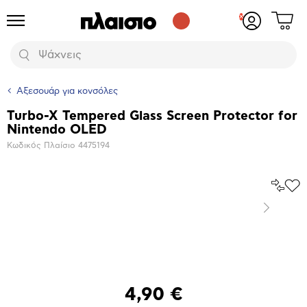
Δες
Προϊόντα
Σύνδεση
το
ή
καλάθι
εγγραφή
Αναζήτηση
σου
Αξεσουάρ για κονσόλες
Turbo-X Tempered Glass Screen Protector for
Βασικά
Nintendo OLED
χαρακτηριστικά
Κωδικός Πλαίσιο
4475194
Σύγκρ
Προ
το
στα
Επόμενο
Αγα
Μεγέθυνση
φωτογραφίας
4,90 €