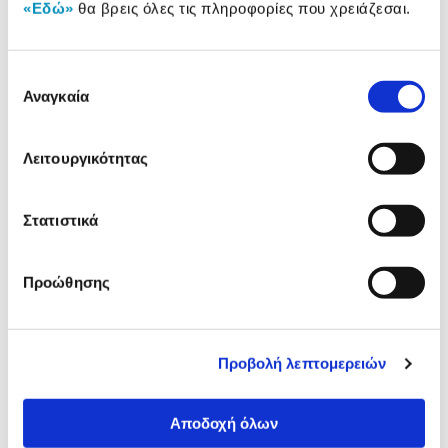
«Εδώ»
θα βρεις όλες τις πληροφορίες που χρειάζεσαι.
Δες τι κλίκαραν όσοι είδαν το ίδιο
προϊόν με εσένα!
Επιλογή
Αναγκαία
συγκατάθεσης
Λειτουργικότητας
Στατιστικά
Προώθησης
Nintendo Switch OLED Red &
Hori Screen Protective Fil
Blue
Nintendo Switch OLED
Προβολή λεπτομερειών
389,00€
10,90€
Αποδοχή όλων
Προσθήκη
Προσθήκη