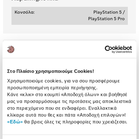
Κονσόλα:
PlayStation 5 /
PlayStation 5 Pro
Αναλυτική
Αναλυτική παρουσίαση
παρουσίαση
Προδιαγραφές
Στο Πλαίσιο χρησιμοποιούμε Cookies!
Χαρακτηριστικά
προϊόντος
Χρησιμοποιούμε cookies, για να σου προσφέρουμε
προσωποποιημένη εμπειρία περιήγησης.
Αξιολογήσεις
Αξιολογήσεις
Κάνε «κλικ» στο κουμπί
«Αποδοχή όλων»
και βοήθησέ
μας να προσαρμόσουμε τις προτάσεις μας αποκλειστικά
στο περιεχόμενο που σε ενδιαφέρει. Εναλλακτικά
κλίκαρε αυτά που θες και πάτα
«Αποδοχή επιλογών»
!
Κάτι μας λέει πως τα παρακάτω
«Εδώ»
θα βρεις όλες τις πληροφορίες που χρειάζεσαι.
προϊόντα σε ενδιαφέρουν!