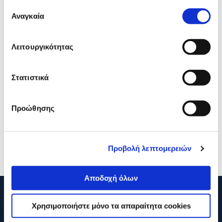
Επιλογή
Αναγκαία
συγκατάθεσης
Λειτουργικότητας
Στατιστικά
Turbo-X PS5 Slim RGB Stand
Sony Dualsense Charging
Station
Προώθησης
34,90€
24,90€
29,90€
Προσθήκη
Προσθήκη
Προβολή λεπτομερειών
Αποδοχή όλων
210 2895000
Χρησιμοποιήστε μόνο τα απαραίτητα cookies