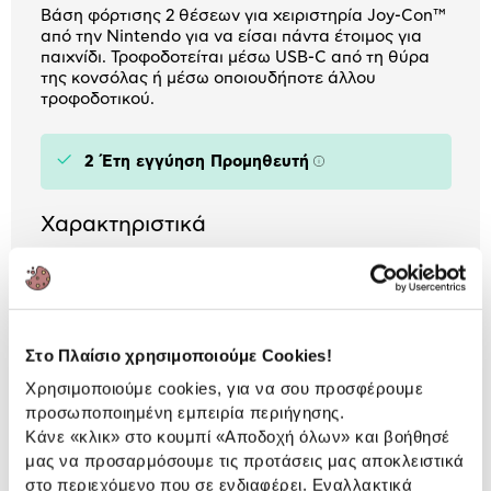
Βάση φόρτισης 2 θέσεων για χειριστηρία Joy-Con™
από την Nintendo για να είσαι πάντα έτοιμος για
παιχνίδι. Τροφοδοτείται μέσω USB-C από τη θύρα
της κονσόλας ή μέσω οποιουδήποτε άλλου
τροφοδοτικού.
2 Έτη εγγύηση Προμηθευτή
Πληροφορίες
Χαρακτηριστικά
Κονσόλα:
Nintendo Switch
Στο Πλαίσιο χρησιμοποιούμε Cookies!
Αναλυτική
Αναλυτική παρουσίαση
Χρησιμοποιούμε cookies, για να σου προσφέρουμε
παρουσίαση
προσωποποιημένη εμπειρία περιήγησης.
Κάνε «κλικ» στο κουμπί
«Αποδοχή όλων»
και βοήθησέ
Προδιαγραφές
Χαρακτηριστικά
μας να προσαρμόσουμε τις προτάσεις μας αποκλειστικά
προϊόντος
στο περιεχόμενο που σε ενδιαφέρει. Εναλλακτικά