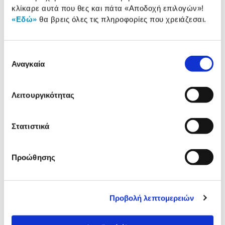
κλίκαρε αυτά που θες και πάτα
«Αποδοχή επιλογών»
!
Αξιολογήσεις
«Εδώ»
θα βρεις όλες τις πληροφορίες που χρειάζεσαι.
Αξιολογήσεις
Επιλογή
Κάτι μας λέει πως τα παρακάτω
Αναγκαία
συγκατάθεσης
προϊόντα σε ενδιαφέρουν!
Λειτουργικότητας
Στατιστικά
Προώθησης
Nintendo Switch Joy-Con Pair
Nintendo Switch 2 Case &
Blue/Neon Yellow
Screen Protector
Προβολή λεπτομερειών