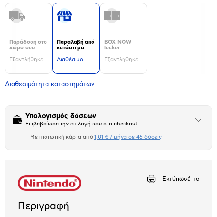
Παράδοση στο
Παραλαβή από
BOX NOW
χώρο σου
κατάστημα
locker
Εξαντλήθηκε
Διαθέσιμο
Εξαντλήθηκε
Διαθεσιμότητα καταστημάτων
Υπολογισμός δόσεων
Άνοιξε
Επιβεβαίωσε την επιλογή σου στο checkout
το
μπλοκ
Με πιστωτική κάρτα από
1,01 € / μήνα σε 46 δόσεις
Πιστωτική κάρτα
Αριθμός δόσεων
Ποσό/Μήνα
1,01 €
Εκτύπωσέ το
Περιγραφή