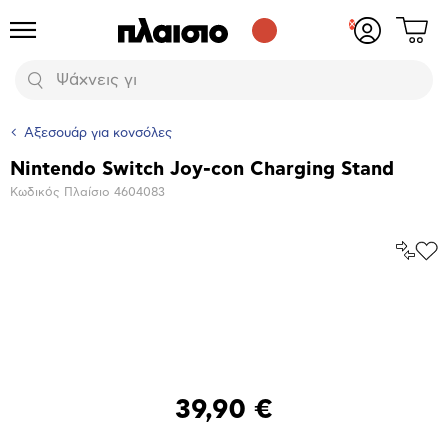
Δες
Προϊόντα
Σύνδεση
το
ή
καλάθι
εγγραφή
Αναζήτηση
σου
Αξεσουάρ για κονσόλες
Nintendo Switch Joy-con Charging Stand
Βασικά
Κωδικός Πλαίσιο
4604083
χαρακτηριστικά
Σύγκρ
Προ
το
στα
Αγα
Μεγέθυνση
φωτογραφίας
39,90 €