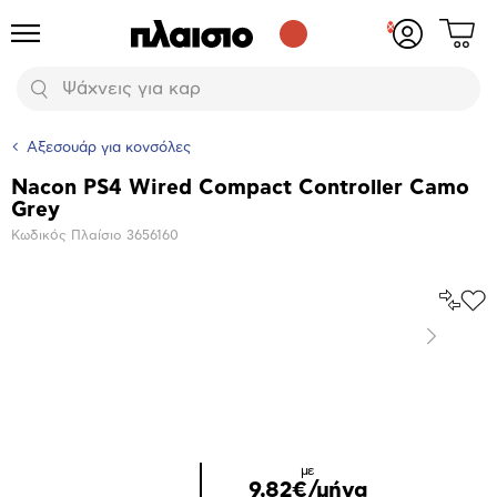
Δες
Προϊόντα
Σύνδεση
το
ή
καλάθι
εγγραφή
Αναζήτηση
σου
Αξεσουάρ για κονσόλες
Nacon PS4 Wired Compact Controller Camo
Βασικά
Grey
χαρακτηριστικά
Κωδικός Πλαίσιο
3656160
Σύγκρ
Προ
το
στα
Επόμενο
Αγα
Μεγέθυνση
φωτογραφίας
με
9,82€/μήνα