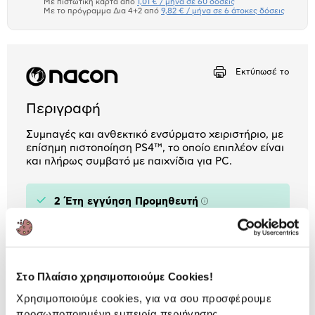
μπλοκ
Με πιστωτική κάρτα από
1,01 € / μήνα σε 60 δόσεις
Πιστωτική κάρτα
Με το πρόγραμμα Δια 4+2 από
9,82 € / μήνα σε 6 άτοκες δόσεις
Πλαίσιο δια 4+2
Αριθμός δόσεων
Ποσό/Μήνα
Εκτύπωσέ το
1,01 €
Περιγραφή
Συμπαγές και ανθεκτικό ενσύρματο χειριστήριο, με
επίσημη πιστοποίηση PS4™, το οποίο επιπλέον είναι
και πλήρως συμβατό με παιχνίδια για PC.
2 Έτη εγγύηση Προμηθευτή
Πληροφορίες
Χαρακτηριστικά
Κονσόλα:
PlayStation 4 / PC
Στο Πλαίσιο χρησιμοποιούμε Cookies!
Χρησιμοποιούμε cookies, για να σου προσφέρουμε
προσωποποιημένη εμπειρία περιήγησης.