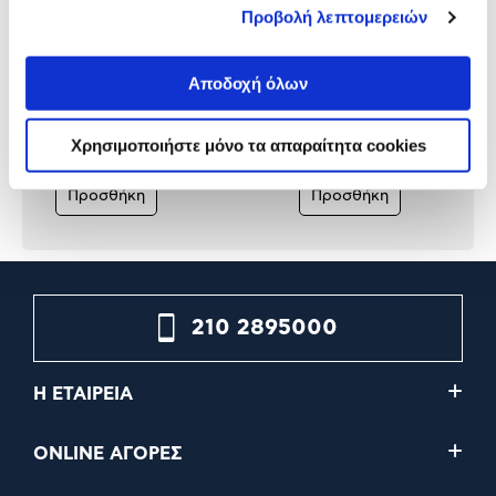
Προβολή λεπτομερειών
Turbo-X Aσύρματο
Nacon PS4 Wired Compa
Αποδοχή όλων
Xειριστήριο PC/PS4/PS3
Controller Black
Bluetooth
Χρησιμοποιήστε μόνο τα απαραίτητα cookies
29,90€
49,90€
Προσθήκη
Προσθήκη
210 2895000
Η ΕΤΑΙΡΕΙΑ
ONLINE ΑΓΟΡΕΣ