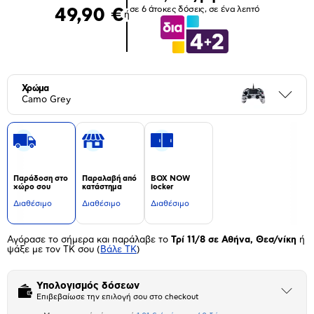
σε 6 άτοκες δόσεις, σε ένα λεπτό
49,90 €
ή
Χρώμα
Περι
Camo Grey
Παράδοση στο
Παραλαβή από
BOX NOW
χώρο σου
κατάστημα
locker
Διαθέσιμο
Διαθέσιμο
Διαθέσιμο
Αγόρασε το σήμερα και παράλαβε το
Τρί 11/8 σε Αθήνα, Θεσ/νίκη
ή
ψάξε με τον ΤΚ σου
(
Βάλε ΤΚ
)
Υπολογισμός δόσεων
Άνοιξε
Επιβεβαίωσε την επιλογή σου στο checkout
το