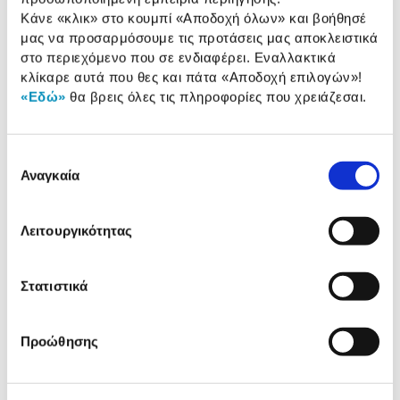
Κάνε «κλικ» στο κουμπί
«Αποδοχή όλων»
και βοήθησέ
Αναλυτική
Αναλυτική παρουσίαση
μας να προσαρμόσουμε τις προτάσεις μας αποκλειστικά
παρουσίαση
στο περιεχόμενο που σε ενδιαφέρει. Εναλλακτικά
κλίκαρε αυτά που θες και πάτα
«Αποδοχή επιλογών»
!
Προδιαγραφές
«Εδώ»
θα βρεις όλες τις πληροφορίες που χρειάζεσαι.
Χαρακτηριστικά
προϊόντος
Αξιολογήσεις
Επιλογή
Αξιολογήσεις
Αναγκαία
συγκατάθεσης
Δες τι κλίκαραν όσοι είδαν το ίδιο
Λειτουργικότητας
προϊόν με εσένα!
Στατιστικά
Προώθησης