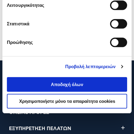
Λειτουργικότητας
Microsoft Xbox Wireless
Microsoft Xbox Wireless
Controller Black & Type-C
Controller Carbon Black
Cable for PC
Στατιστικά
69,90€
69,90€
Προώθησης
Προσθήκη
Προσθήκη
Προβολή λεπτομερειών
210 2895000
Αποδοχή όλων
Η ΕΤΑΙΡΕΙΑ
Χρησιμοποιήστε μόνο τα απαραίτητα cookies
ONLINE ΑΓΟΡΕΣ
ΕΞΥΠΗΡΕΤΗΣΗ ΠΕΛΑΤΩΝ