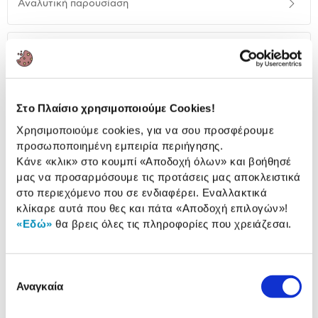
Αναλυτική παρουσίαση
παρουσίαση
Προδιαγραφές
Χαρακτηριστικά
προϊόντος
Αξιολογήσεις
Αξιολογήσεις
Στο Πλαίσιο χρησιμοποιούμε Cookies!
Χρησιμοποιούμε cookies, για να σου προσφέρουμε
προσωποποιημένη εμπειρία περιήγησης.
Δες τι κλίκαραν όσοι είδαν το ίδιο
Κάνε «κλικ» στο κουμπί
«Αποδοχή όλων»
και βοήθησέ
προϊόν με εσένα!
μας να προσαρμόσουμε τις προτάσεις μας αποκλειστικά
στο περιεχόμενο που σε ενδιαφέρει. Εναλλακτικά
κλίκαρε αυτά που θες και πάτα
«Αποδοχή επιλογών»
!
«Εδώ»
θα βρεις όλες τις πληροφορίες που χρειάζεσαι.
Επιλογή
Αναγκαία
συγκατάθεσης