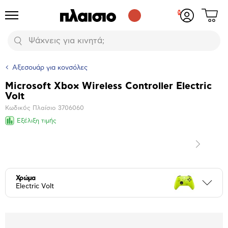
Δες
Προϊόντα
Σύνδεση
το
ή
καλάθι
εγγραφή
Αναζήτηση
σου
Αξεσουάρ για κονσόλες
Microsoft Xbox Wireless Controller Electric
Βασικά
Volt
χαρακτηριστικά
Κωδικός Πλαίσιο
3706060
Εξέλιξη τιμής
Επόμενο
Μεγέθυνση
φωτογραφίας
Χρώμα
Περι
Electric Volt