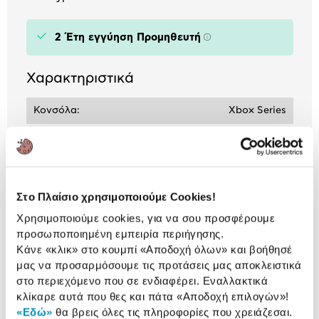
2 Έτη εγγύηση Προμηθευτή
Πληροφορίες
Χαρακτηριστικά
Κονσόλα:
Xbox Series
Αναλυτική
Αναλυτική παρουσίαση
παρουσίαση
Στο Πλαίσιο χρησιμοποιούμε Cookies!
Προδιαγραφές
Χρησιμοποιούμε cookies, για να σου προσφέρουμε
Χαρακτηριστικά
προσωποποιημένη εμπειρία περιήγησης.
προϊόντος
Κάνε «κλικ» στο κουμπί
«Αποδοχή όλων»
και βοήθησέ
μας να προσαρμόσουμε τις προτάσεις μας αποκλειστικά
Αξιολογήσεις
Αξιολογήσεις
στο περιεχόμενο που σε ενδιαφέρει. Εναλλακτικά
κλίκαρε αυτά που θες και πάτα
«Αποδοχή επιλογών»
!
«Εδώ»
θα βρεις όλες τις πληροφορίες που χρειάζεσαι.