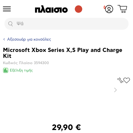
Δες
Προϊόντα
Σύνδεση
το
ή
καλάθι
εγγραφή
Αναζήτηση
σου
Αξεσουάρ για κονσόλες
Microsoft Xbox Series X,S Play and Charge
Βασικά
Kit
χαρακτηριστικά
Κωδικός Πλαίσιο
3594300
Εξέλιξη τιμής
Σύγκρ
Προ
το
στα
Επόμενο
Αγα
Μεγέθυνση
φωτογραφίας
29,90 €