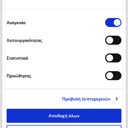
Δες τι κλίκαραν όσοι είδαν το ίδιο
προϊόν με εσένα!
Επιλογή
Αναγκαία
συγκατάθεσης
Λειτουργικότητας
Στατιστικά
Προώθησης
Speedlink Pulse X Play &
Microsoft Xbox Wireless
Charge Kit Black Xbox Series
Controller Black & Type-C
Cable for PC
Προβολή λεπτομερειών
14,90€
69,90€
Προσθήκη
Προσθήκη
Αποδοχή όλων