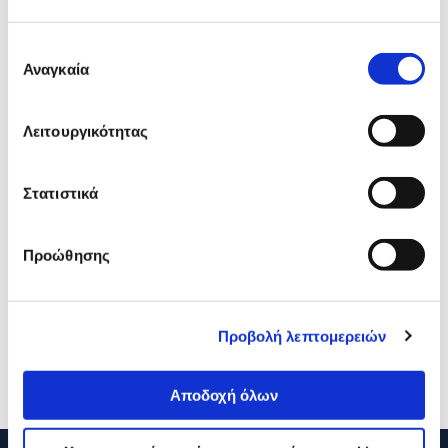
Κάτι μας λέει πως τα παρακάτω
προϊόντα σε ενδιαφέρουν!
Επιλογή
Αναγκαία
συγκατάθεσης
Λειτουργικότητας
Στατιστικά
Προώθησης
Turbo-X Xbox Series X/S RGB
Microsoft Xbox Wireless
Stand
Headset Xbox Series X/S
34,90€
109,90€
Προβολή λεπτομερειών
Προσθήκη
Προσθήκη
Αποδοχή όλων