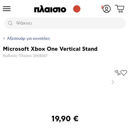
Δες
Προϊόντα
Σύνδεση
το
ή
καλάθι
εγγραφή
Αναζήτηση
σου
Αξεσουάρ για κονσόλες
Microsoft Xbox One Vertical Stand
Βασικά
Κωδικός Πλαίσιο
2608367
χαρακτηριστικά
Σύγκρ
Προ
το
στα
Επόμενο
Αγα
Μεγέθυνση
φωτογραφίας
19,90 €