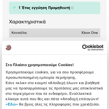
1 Έτος εγγύηση Προμηθευτή
Πληροφορίες
Χαρακτηριστικά
Κονσόλα:
Xbox One
Αναλυτική
Αναλυτική παρουσίαση
παρουσίαση
Στο Πλαίσιο χρησιμοποιούμε Cookies!
Προδιαγραφές
Χρησιμοποιούμε cookies, για να σου προσφέρουμε
Χαρακτηριστικά
προϊόντος
προσωποποιημένη εμπειρία περιήγησης.
Κάνε «κλικ» στο κουμπί
«Αποδοχή όλων»
και βοήθησέ
Αξιολογήσεις
μας να προσαρμόσουμε τις προτάσεις μας αποκλειστικά
Αξιολογήσεις
στο περιεχόμενο που σε ενδιαφέρει. Εναλλακτικά
κλίκαρε αυτά που θες και πάτα
«Αποδοχή επιλογών»
!
«Εδώ»
θα βρεις όλες τις πληροφορίες που χρειάζεσαι.