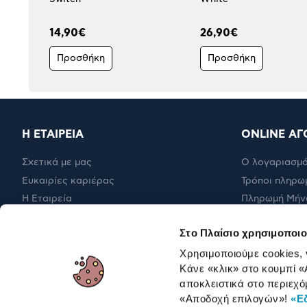
14,90€
26,90€
Προσθήκη
Προσθήκη
Η ΕΤΑΙΡΕΙΑ
ONLINE ΑΓ
Σχετικά με μας
Ο λογαριασμό
Ευκαιρίες καριέρας
Τρόποι πληρω
Η Εταιρεία
Πληρωμή Μήν
Εταιρική υπευθυνότητα
Έξοδα αποστ
Στο Πλαίσιο χρησιμοποιο
RBA Membership Status
Επιστροφές
Χρησιμοποιούμε cookies,
Κάνε «κλικ» στο κουμπί
«
αποκλειστικά στο περιεχό
ΓΙΑ ΕΠΑΓΓΕΛΜΑΤΙΕΣ
«Αποδοχή επιλογών»
!
«Ε