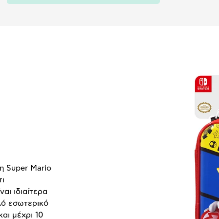
η Super Mario
τι
αι ιδιαίτερα
λό εσωτερικό
αι μέχρι 10