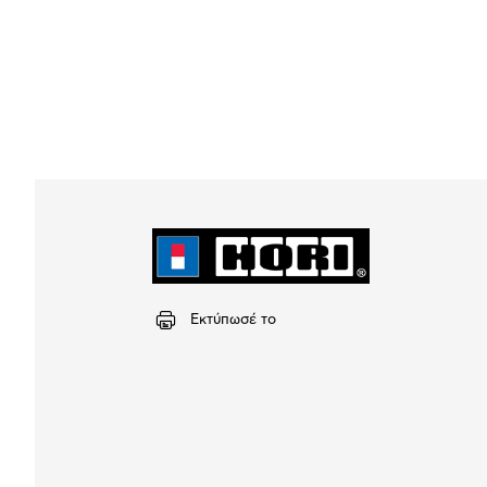
Εκτύπωσέ το