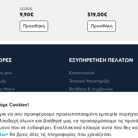
14,90€
9,90€
519,00€
Προσθήκη
Προσθήκη
ΟΡΕΣ
ΕΞΥΠΗΡΕΤΗΣΗ ΠΕΛΑΤΩΝ
ς μου
Επικοινωνία
μής
Τεχνική Υποστήριξη
α Μήνα
Βοήθεια & συμβουλή
ολής
Πορεία παραγγελίας
ύμε Cookies!
Πορεία επισκευής
 για να σου προσφέρουμε προσωποποιημένη εμπειρία περιήγη
Όροι εμπορικών ενεργειών
Αποδοχή όλων»
και βοήθησέ μας να προσαρμόσουμε τις προτά
Καταστήματα
μενο που σε ενδιαφέρει. Εναλλακτικά κλίκαρε αυτά που θες κα
δώ»
θα βρεις όλες τις πληροφορίες που χρειάζεσαι.