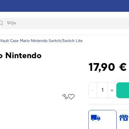
Αναζήτηση
Vault Case Mario Nintendo Switch/Switch Lite
o Nintendo
17,90 €
Μείωση
Αύξηση
Σύγκρινέ
Προσθήκη
το
στα
Αγαπημένα
υνση
ραφίας