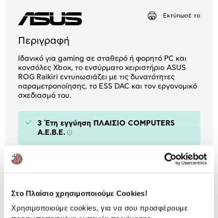
Αριθμός δόσεων
Ποσό/Μήνα
Εκτύπωσέ το
2,61 €
Περιγραφή
Ιδανικό για gaming σε σταθερό ή φορητό PC και
κονσόλες Xbox, το ενσύρματο χειριστήριο ASUS
ROG Raikiri εντυπωσιάζει με τις δυνατότητες
παραμετροποίησης, το ESS DAC και τον εργονομικό
σχεδιασμό του.
3 Έτη εγγύηση ΠΛΑΙΣΙΟ COMPUTERS
A.E.B.E.
Πληροφορίες
Χαρακτηριστικά
Κονσόλα:
PC / Xbox Series / Xbox
Στο Πλαίσιο χρησιμοποιούμε Cookies!
One
Χρησιμοποιούμε cookies, για να σου προσφέρουμε