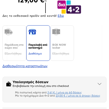
129,00 €
ή
Δες το εκθεσιακό προϊόν από κοντά!
Eδώ
Παράδοση στο
Παραλαβή από
BOX NOW
χώρο σου
κατάστημα
locker
Εξαντλήθηκε
Διαθέσιμο
Εξαντλήθηκε
Διαθεσιμότητα καταστημάτων
Υπολογισμός δόσεων
Άνοιξε
Επιβεβαίωσε την επιλογή σου στο checkout
το
μπλοκ
Με πιστωτική κάρτα από
2,61 € / μήνα σε 60 δόσεις
Πιστωτική κάρτα
Με το πρόγραμμα Δια 4+2 από
23,00 € / μήνα σε 6 άτοκες δόσεις
Πλαίσιο δια 4+2