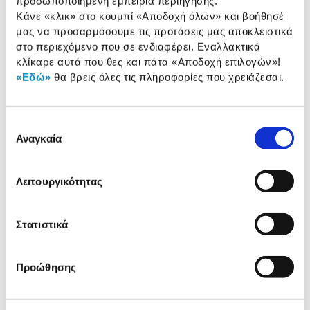
προσωποποιημένη εμπειρία περιήγησης.
Κάνε «κλικ» στο κουμπί
«Αποδοχή όλων»
και βοήθησέ
Αναλυτική
μας να προσαρμόσουμε τις προτάσεις μας αποκλειστικά
Αναλυτική παρουσίαση
παρουσίαση
στο περιεχόμενο που σε ενδιαφέρει. Εναλλακτικά
κλίκαρε αυτά που θες και πάτα
«Αποδοχή επιλογών»
!
Προδιαγραφές
«Εδώ»
θα βρεις όλες τις πληροφορίες που χρειάζεσαι.
Χαρακτηριστικά
προϊόντος
Αξιολογήσεις
Επιλογή
Αξιολογήσεις
Αναγκαία
συγκατάθεσης
Δες τι κλίκαραν όσοι είδαν το ίδιο
Λειτουργικότητας
προϊόν με εσένα!
Στατιστικά
Προώθησης