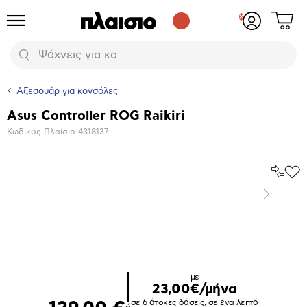
Δες
Προϊόντα
Σύνδεση
το
ή
καλάθι
εγγραφή
Αναζήτηση
σου
Αξεσουάρ για κονσόλες
Asus Controller ROG Raikiri
Βασικά
Κωδικός Πλαίσιο
4318137
χαρακτηριστικά
Σύγκρ
Προ
το
στα
Επόμενο
Αγα
Μεγέθυνση
φωτογραφίας
Επόμενο
με
23,00€/μήνα
σε 6 άτοκες δόσεις, σε ένα λεπτό