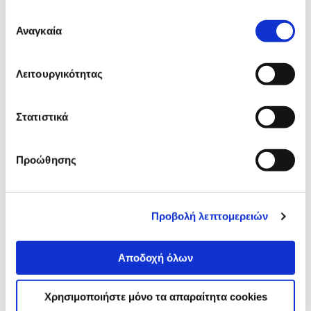
Επιλογή
42,90 €
Αναγκαία
συγκατάθεσης
Προσθήκη
Λειτουργικότητας
Αναλυτική
Στατιστικά
Αναλυτική παρουσίαση
παρουσίαση
Προώθησης
Προδιαγραφές
Χαρακτηριστικά
προϊόντος
Αξιολογήσεις
Προβολή λεπτομερειών
Αξιολογήσεις
Αποδοχή όλων
Δες τι κλίκαραν όσοι είδαν το ίδιο
προϊόν με εσένα!
Χρησιμοποιήστε μόνο τα απαραίτητα cookies