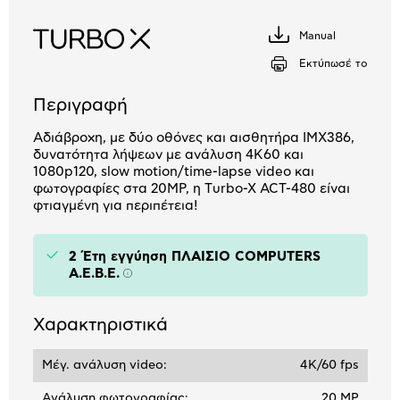
Αριθμός δόσεων
Ποσό/Μήνα
Manual
Κατέβασέ
1,41 €
το
Εκτύπωσέ το
Περιγραφή
Αδιάβροχη, με δύο οθόνες και αισθητήρα IMX386,
δυνατότητα λήψεων με ανάλυση 4K60 και
1080p120, slow motion/time-lapse video και
φωτογραφίες στα 20MP, η Τurbo-X ACT-480 είναι
φτιαγμένη για περιπέτεια!
2 Έτη εγγύηση ΠΛΑΙΣΙΟ COMPUTERS
A.E.B.E.
Πληροφορίες
Χαρακτηριστικά
Μέγ. ανάλυση video:
4K/60 fps
Ανάλυση φωτογραφίας:
20 MP