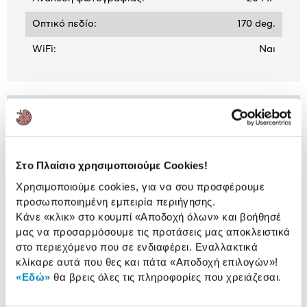
Οπτικό πεδίο:
170 deg.
WiFi:
Ναι
ΒΛΕΠΕΙΣ:
Turbo-X Action Cam ACT-480
Στο Πλαίσιο χρησιμοποιούμε Cookies!
69,90 €
Χρησιμοποιούμε cookies, για να σου προσφέρουμε
προσωποποιημένη εμπειρία περιήγησης.
Κάνε «κλικ» στο κουμπί
«Αποδοχή όλων»
και βοήθησέ
μας να προσαρμόσουμε τις προτάσεις μας αποκλειστικά
στο περιεχόμενο που σε ενδιαφέρει. Εναλλακτικά
Συνδύασέ
το με
κλίκαρε αυτά που θες και πάτα
«Αποδοχή επιλογών»
!
«Εδώ»
θα βρεις όλες τις πληροφορίες που χρειάζεσαι.
Turbo-X micro SD 128 GB Class 10