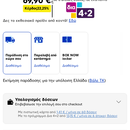
69,90 €
ή
Κέρδος
22,25%
Δες το εκθεσιακό προϊόν από κοντά!
Eδώ
Παράδοση στο
Παραλαβή από
BOX NOW
χώρο σου
κατάστημα
locker
Διαθέσιμο
Διαθέσιμο
Διαθέσιμο
Εκτίμηση παράδοσης για την υπόλοιπη Ελλάδα
(
Βάλε ΤΚ
)
Υπολογισμός δόσεων
Άνοιξε
Επιβεβαίωσε την επιλογή σου στο checkout
το
μπλοκ
Με πιστωτική κάρτα από
1,41 € / μήνα σε 60 δόσεις
Πιστωτική κάρτα
Με το πρόγραμμα Δια 4+2 από
13,15 € / μήνα σε 6 άτοκες δόσεις
Πλαίσιο δια 4+2