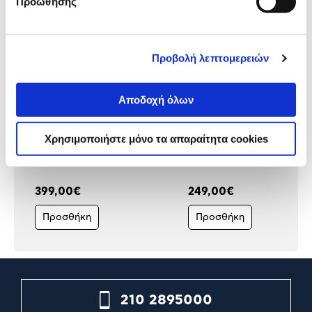
Προώθησης
Προβολή λεπτομερειών
Αποδοχή όλων
Insta360 Action Camera Ace
GoPro HERO
Χρησιμοποιήστε μόνο τα απαραίτητα cookies
Pro 2 Dual Battery Bundle
399,00€
249,00€
Προσθήκη
Προσθήκη
210 2895000