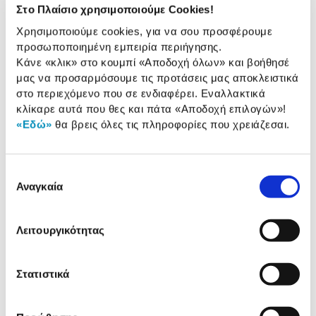
Ανάλυση φωτογραφίας:
48 MP
Στο Πλαίσιο χρησιμοποιούμε Cookies!
Οπτικό πεδίο:
151 deg.
Χρησιμοποιούμε cookies, για να σου προσφέρουμε
προσωποποιημένη εμπειρία περιήγησης.
WiFi:
Ναι
Κάνε «κλικ» στο κουμπί
«Αποδοχή όλων»
και βοήθησέ
μας να προσαρμόσουμε τις προτάσεις μας αποκλειστικά
στο περιεχόμενο που σε ενδιαφέρει. Εναλλακτικά
κλίκαρε αυτά που θες και πάτα
«Αποδοχή επιλογών»
!
Αναλυτική
Αναλυτική παρουσίαση
«Εδώ»
θα βρεις όλες τις πληροφορίες που χρειάζεσαι.
παρουσίαση
Προδιαγραφές
Επιλογή
Χαρακτηριστικά
προϊόντος
Αναγκαία
συγκατάθεσης
Αξιολογήσεις
Αξιολογήσεις
Λειτουργικότητας
Στατιστικά
Κάτι μας λέει πως τα παρακάτω
προϊόντα σε ενδιαφέρουν!