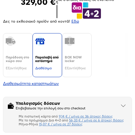
329,00 €
ή
Δες το εκθεσιακό προϊόν από κοντά!
Eδώ
Παράδοση στο
Παραλαβή από
BOX NOW
χώρο σου
κατάστημα
locker
Εξαντλήθηκε
Διαθέσιμο
Εξαντλήθηκε
Διαθεσιμότητα καταστημάτων
Υπολογισμός δόσεων
Άνοιξε
Επιβεβαίωσε την επιλογή σου στο checkout
το
μπλοκ
Με πιστωτική κάρτα από
9,14 € / μήνα σε 36 άτοκες δόσεις
Πιστωτική κάρτα
Με το πρόγραμμα Δια 4+2 από
56,33 € / μήνα σε 6 άτοκες δόσεις
Μήνα-Μήνα
15,07 € / μήνα σε 27 δόσεις
Πλαίσιο δια 4+2