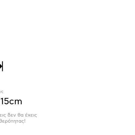
ις
x15cm
εις δεν θα έχεις
θερότητας!