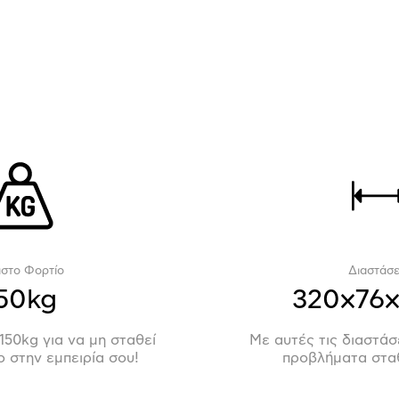
ιστο Φορτίο
Διαστάσε
50kg
320x76
150kg για να μη σταθεί
Με αυτές τις διαστάσ
ο στην εμπειρία σου!
προβλήματα στα