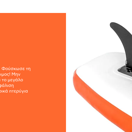
υ; Φούσκωσε τη
οιμος! Μην
ι το μεγάλο
φάλιση
ρικά πτερύγια