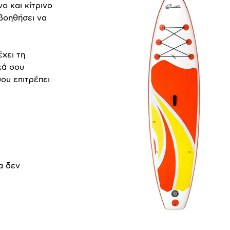
νο και κίτρινο
 βοηθήσει να
χει τη
κά σου
ου επιτρέπει
α δεν