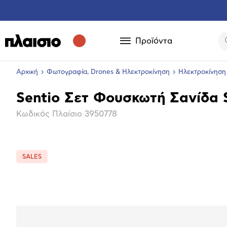
Προϊόντα
Αρχική
Φωτογραφία, Drones & Ηλεκτροκίνηση
Ηλεκτροκίνηση
Sentio Σετ Φουσκωτή Σανίδα
Βασικά
Κωδικός Πλαίσιο
3950778
χαρακτηριστικά
SALES
Επόμενο
Μεγέθ
φωτογ