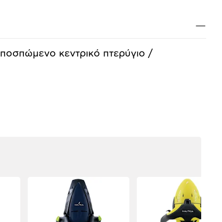
Κλ
—
Αποσπώμενο κεντρικό πτερύγιο /