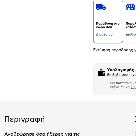
Παράδοση στο
Παραλ
χώρο σου
κατάσ
Διαθέσιμο
Διαθέ
Εκτίμηση παράδοσης γ
Υπολογισμός
Επιβεβαίωσε την 
Με πιστωτική κ
Μήνα-Μήνα
93,
Αριθμός δό
Περιγραφή
Αναθεώρησε όσα ήξερες για τις