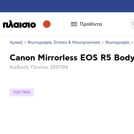
Προϊόντα
Αρχική
Φωτογραφία, Drones & Ηλεκτροκίνηση
Φωτογραφία
Canon Mirrorless EOS R5 Bod
Βασικά
Κωδικός Πλαίσιο
3551784
χαρακτηριστικά
TOP ΤΙΜΗ
Επόμενο
Μεγέθ
φωτογ