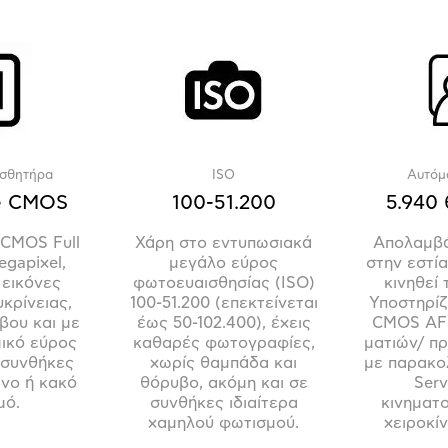
ισθητήρα
ISO
Αυτόμ
me CMOS
100-51.200
5.940
 CMOS Full
Χάρη στο εντυπωσιακά
Απολαμβά
egapixel,
μεγάλο εύρος
στην εστία
 εικόνες
φωτοευαισθησίας (ISO)
κινηθεί 
υκρίνειας,
100-51.200 (επεκτείνεται
Υποστηρίζε
βου και με
έως 50-102.400), έχεις
CMOS AF 
ικό εύρος
καθαρές φωτογραφίες,
ματιών/ π
 συνθήκες
χωρίς θαμπάδα και
με παρακο
ένο ή κακό
θόρυβο, ακόμη και σε
Serv
μό.
συνθήκες ιδιαίτερα
κινηματ
χαμηλού φωτισμού.
χειροκίν