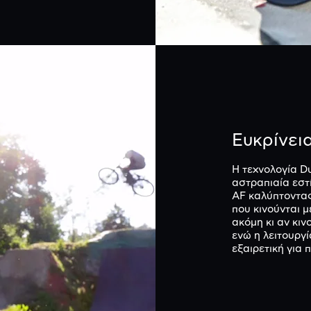
Ευκρίνει
Η τεχνολογία D
αστραπιαία εστί
AF καλύπτοντας
που κινούνται 
ακόμη κι αν κιν
ενώ η λειτουργ
εξαιρετική για 