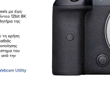
xels με έως
ντεο 12bit 8K
θητήρα της
ε τη χρήση
βαθιάς
οποίησης
ύστημα του
 από την
ebcam Utility