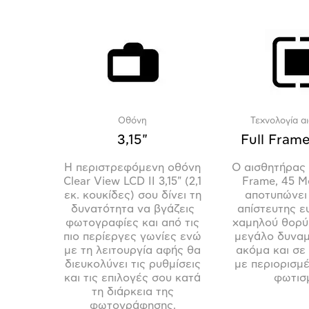
Οθόνη
Τεχνολογία α
3,15"
Full Fra
Η περιστρεφόμενη οθόνη
O αισθητήρας
Clear View LCD II 3,15" (2,1
Frame, 45 M
εκ. κουκίδες) σου δίνει τη
αποτυπώνει
δυνατότητα να βγάζεις
απίστευτης ε
φωτογραφίες και από τις
χαμηλού θορύ
πιο περίεργες γωνίες ενώ
μεγάλο δυναμ
με τη λειτουργία αφής θα
ακόμα και σε
διευκολύνει τις ρυθμίσεις
με περιορισμ
και τις επιλογές σου κατά
φωτισ
τη διάρκεια της
φωτογράφησης.