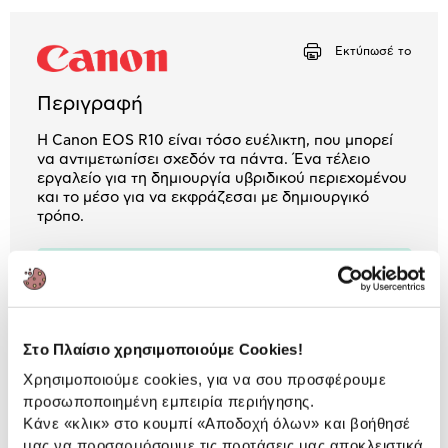
Μήνα Μήνα
Εκτύπωσέ το
Αριθμός δόσεων
Ποσό/Μήνα
18,73 €
Περιγραφή
Η Canon EOS R10 είναι τόσο ευέλικτη, που μπορεί
να αντιμετωπίσει σχεδόν τα πάντα. Ένα τέλειο
εργαλείο για τη δημιουργία υβριδικού περιεχομένου
και το μέσο για να εκφράζεσαι με δημιουργικό
τρόπο.
2 Έτη εγγύηση Προμηθευτή
Πληροφορίες
Χαρακτηριστικά
Στο Πλαίσιο χρησιμοποιούμε Cookies!
Ανάλυση:
24.2 MP
Χρησιμοποιούμε cookies, για να σου προσφέρουμε
προσωποποιημένη εμπειρία περιήγησης.
ISO:
100 - 32000
Κάνε «κλικ» στο κουμπί
«Αποδοχή όλων»
και βοήθησέ
μας να προσαρμόσουμε τις προτάσεις μας αποκλειστικά