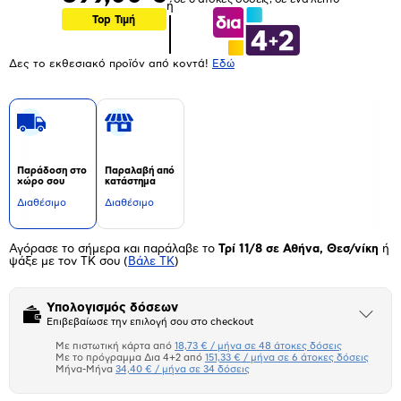
ή
Top Τιμή
Δες το εκθεσιακό προϊόν από κοντά!
Eδώ
Παράδοση στο
Παραλαβή από
χώρο σου
κατάστημα
Διαθέσιμο
Διαθέσιμο
Αγόρασε το σήμερα και παράλαβε το
Τρί 11/8 σε Αθήνα, Θεσ/νίκη
ή
ψάξε με τον ΤΚ σου
(
Βάλε ΤΚ
)
Υπολογισμός δόσεων
Άνοιξε
Επιβεβαίωσε την επιλογή σου στο checkout
το
μπλοκ
Με πιστωτική κάρτα από
18,73 € / μήνα σε 48 άτοκες δόσεις
Πιστωτική κάρτα
Με το πρόγραμμα Δια 4+2 από
151,33 € / μήνα σε 6 άτοκες δόσεις
Μήνα-Μήνα
34,40 € / μήνα σε 34 δόσεις
Πλαίσιο δια 4+2