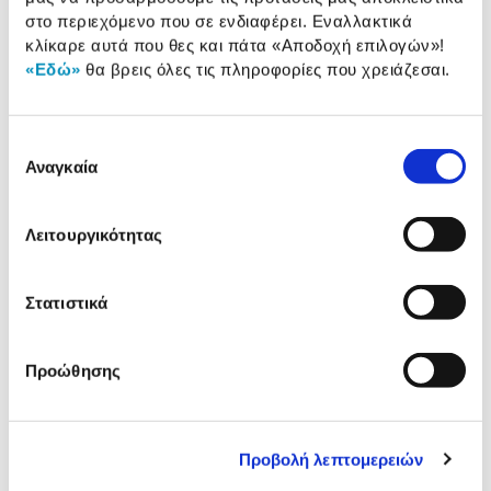
Ανάλυση video:
4Κ
στο περιεχόμενο που σε ενδιαφέρει. Εναλλακτικά
WiFi:
Ναι
κλίκαρε αυτά που θες και πάτα
«Αποδοχή επιλογών»
!
«Εδώ»
θα βρεις όλες τις πληροφορίες που χρειάζεσαι.
Αναλυτική
Επιλογή
Αναλυτική παρουσίαση
παρουσίαση
Αναγκαία
συγκατάθεσης
Προδιαγραφές
Χαρακτηριστικά
Λειτουργικότητας
προϊόντος
Αξιολογήσεις
Στατιστικά
Αξιολογήσεις
Προώθησης
Δες τι κλίκαραν όσοι είδαν το ίδιο
προϊόν με εσένα!
Προβολή λεπτομερειών