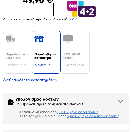
49,90 €
ή
Δες το εκθεσιακό προϊόν από κοντά!
Eδώ
Παράδοση στο
Παραλαβή από
BOX NOW
χώρο σου
κατάστημα
locker
Εξαντλήθηκε
Διαθέσιμο
Εξαντλήθηκε
Διαθεσιμότητα καταστημάτων
Υπολογισμός δόσεων
Άνοιξε
Επιβεβαίωσε την επιλογή σου στο checkout
το
μπλοκ
Με πιστωτική κάρτα από
1,01 € / μήνα σε 60 δόσεις
Πιστωτική κάρτα
Με το πρόγραμμα Δια 4+2 από
9,82 € / μήνα σε 6 άτοκες δόσεις
Πλαίσιο δια 4+2