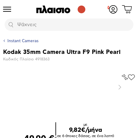
Δες
Προϊόντα
Σύνδεση
το
ή
καλάθι
εγγραφή
Αναζήτηση
σου
Instant Cameras
Kodak 35mm Camera Ultra F9 Pink Pearl
Βασικά
Κωδικός Πλαίσιο
4918363
χαρακτηριστικά
Σύγκρ
Προ
το
στα
Επόμενο
Αγα
Μεγέθυνση
φωτογραφίας
Επόμενο
με
9,82€/μήνα
σε 6 άτοκες δόσεις, σε ένα λεπτό