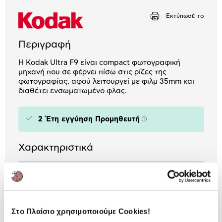
Αριθμός δόσεων
Ποσό/Μήνα
Εκτύπωσέ το
1,01 €
Περιγραφή
Η Kodak Ultra F9 είναι compact φωτογραφική
μηχανή που σε φέρνει πίσω στις ρίζες της
φωτογραφίας, αφού λειτουργεί με φιλμ 35mm και
διαθέτει ενσωματωμένο φλας.
2 Έτη εγγύηση Προμηθευτή
Πληροφορίες
Χαρακτηριστικά
Ταχύτητα Κλείστρου:
1 / 120s
Χρώμα:
Ροζ
Format φιλμ:
135
Στο Πλαίσιο χρησιμοποιούμε Cookies!