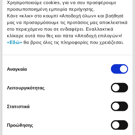
Οπτικό πεδίο:
70 deg.
Χρησιμοποιούμε cookies, για να σου προσφέρουμε
προσωποποιημένη εμπειρία περιήγησης.
Κάνε «κλικ» στο κουμπί
«Αποδοχή όλων»
και βοήθησέ
μας να προσαρμόσουμε τις προτάσεις μας αποκλειστικά
Αναλυτική
στο περιεχόμενο που σε ενδιαφέρει. Εναλλακτικά
Αναλυτική παρουσίαση
κλίκαρε αυτά που θες και πάτα
«Αποδοχή επιλογών»
!
παρουσίαση
«Εδώ»
θα βρεις όλες τις πληροφορίες που χρειάζεσαι.
Προδιαγραφές
Χαρακτηριστικά
προϊόντος
Επιλογή
Αξιολογήσεις
Αναγκαία
συγκατάθεσης
Αξιολογήσεις
Λειτουργικότητας
Δες τι κλίκαραν όσοι είδαν το ίδιο
προϊόν με εσένα!
Στατιστικά
Προώθησης