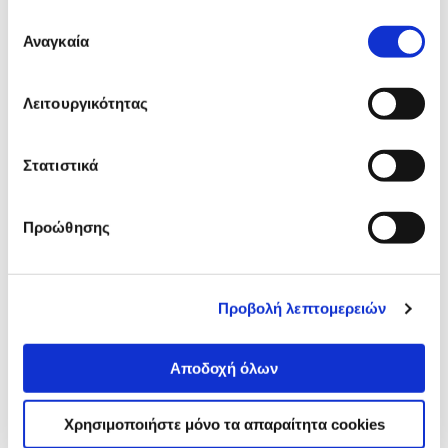
Επιλογή
Fujifilm Instax Film Mini (2Χ10
sheets)
Αναγκαία
συγκατάθεσης
20,99 €
Προσθήκη
Λειτουργικότητας
Στατιστικά
Fujifilm Film Mini Monochrome
1(1X10 Sh)
13,49 €
Προώθησης
Προσθήκη
Προβολή λεπτομερειών
Αναλυτική
Αναλυτική παρουσίαση
Αποδοχή όλων
παρουσίαση
Προδιαγραφές
Χρησιμοποιήστε μόνο τα απαραίτητα cookies
Χαρακτηριστικά