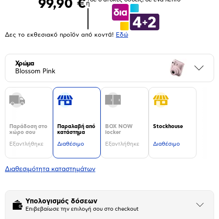
99,90 €
ή
Δες το εκθεσιακό προϊόν από κοντά!
Eδώ
Χρώμα
Περι
Blossom Pink
Παράδοση στο
Παραλαβή από
BOX NOW
Stockhouse
χώρο σου
κατάστημα
locker
Εξαντλήθηκε
Διαθέσιμο
Εξαντλήθηκε
Διαθέσιμο
Διαθεσιμότητα καταστημάτων
Υπολογισμός δόσεων
Άνοιξε
Επιβεβαίωσε την επιλογή σου στο checkout
το