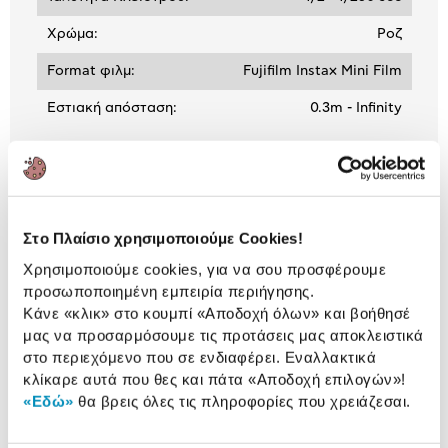
Χρώμα:
Ροζ
Format φιλμ:
Fujifilm Instax Mini Film
Εστιακή απόσταση:
0.3m - Infinity
ΒΛΕΠΕΙΣ:
Στο Πλαίσιο χρησιμοποιούμε Cookies!
Fujifilm Instax Mini 12 Blossom
Χρησιμοποιούμε cookies, για να σου προσφέρουμε
Pink
προσωποποιημένη εμπειρία περιήγησης.
99,90 €
Κάνε «κλικ» στο κουμπί
«Αποδοχή όλων»
και βοήθησέ
μας να προσαρμόσουμε τις προτάσεις μας αποκλειστικά
στο περιεχόμενο που σε ενδιαφέρει. Εναλλακτικά
κλίκαρε αυτά που θες και πάτα
«Αποδοχή επιλογών»
!
«Εδώ»
θα βρεις όλες τις πληροφορίες που χρειάζεσαι.
Συνδύασέ
το με