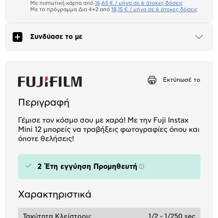
μπλοκ
Με πιστωτική κάρτα από
16,65 € / μήνα σε 6 άτοκες δόσεις
Πιστωτική κάρτα
Με το πρόγραμμα Δια 4+2 από
18,15 € / μήνα σε 6 άτοκες δόσεις
Πλαίσιο δια 4+2
Συνδύασε το με
Άνοιξε
το
Αριθμός δόσεων
Ποσό/Μήνα
μπλοκ
16,65 €
Εκτύπωσέ το
Περιγραφή
Γέμισε τον κόσμο σου με χαρά! Με την Fuji Instax
Mini 12 μπορείς να τραβήξεις φωτογραφίες όπου και
όποτε θελήσεις!
2 Έτη εγγύηση Προμηθευτή
Πληροφορίες
Χαρακτηριστικά
Ταχύτητα Κλείστρου:
1/2 - 1/250 sec