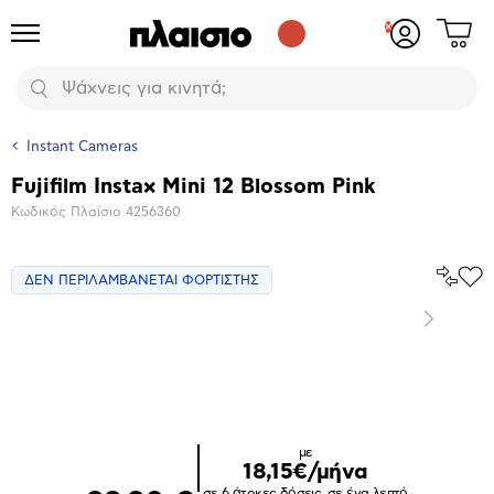
Δες
Προϊόντα
Σύνδεση
το
ή
καλάθι
εγγραφή
Αναζήτηση
σου
Instant Cameras
Fujifilm Instax Mini 12 Blossom Pink
Βασικά
Κωδικός Πλαίσιο
4256360
χαρακτηριστικά
Σύγκρ
ΔΕΝ ΠΕΡΙΛΑΜΒΑΝΕΤΑΙ ΦΟΡΤΙΣΤΗΣ
Προ
το
στα
Αγα
Επόμενο
Μεγέθυνση
φωτογραφίας
με
18,15€/μήνα
σε 6 άτοκες δόσεις, σε ένα λεπτό