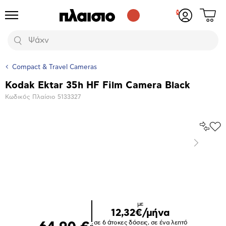
Δες
Προϊόντα
Σύνδεση
το
ή
καλάθι
εγγραφή
Αναζήτηση
σου
Compact & Travel Cameras
Kodak Ektar 35h HF Film Camera Black
Βασικά
Κωδικός Πλαίσιο
5133327
χαρακτηριστικά
Σύγκρ
Προ
το
στα
Επόμενο
Αγα
Μεγέθυνση
φωτογραφίας
με
12,32€/μήνα
σε 6 άτοκες δόσεις, σε ένα λεπτό