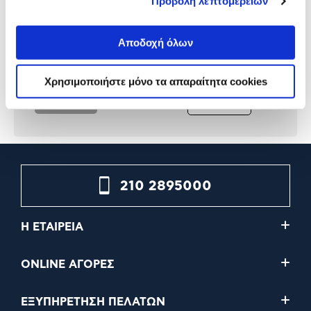
Προβολή λεπτομερειών
Kodak 35mm Camera Ultra F9
Kodak Digital Camera
Yellow
Charmera Keychain
Αποδοχή όλων
49,90€
44,90€
Χρησιμοποιήστε μόνο τα απαραίτητα cookies
Προσθήκη
Προσθήκη
210 2895000
Η ΕΤΑΙΡΕΙΑ
ONLINE ΑΓΟΡΕΣ
ΕΞΥΠΗΡΕΤΗΣΗ ΠΕΛΑΤΩΝ