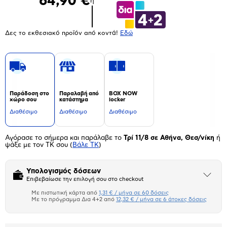
64,90 €
ή
Δες το εκθεσιακό προϊόν από κοντά!
Eδώ
Παράδοση στο
Παραλαβή από
BOX NOW
χώρο σου
κατάστημα
locker
Διαθέσιμο
Διαθέσιμο
Διαθέσιμο
Αγόρασε το σήμερα και παράλαβε το
Τρί 11/8 σε Αθήνα, Θεσ/νίκη
ή
ψάξε με τον ΤΚ σου
(
Βάλε ΤΚ
)
Υπολογισμός δόσεων
Άνοιξε
Επιβεβαίωσε την επιλογή σου στο checkout
το
μπλοκ
Με πιστωτική κάρτα από
1,31 € / μήνα σε 60 δόσεις
Πιστωτική κάρτα
Με το πρόγραμμα Δια 4+2 από
12,32 € / μήνα σε 6 άτοκες δόσεις
Πλαίσιο δια 4+2