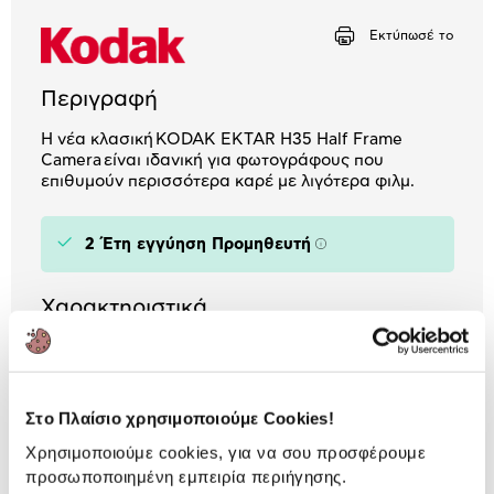
Αριθμός δόσεων
Ποσό/Μήνα
Εκτύπωσέ το
1,31 €
Περιγραφή
Η νέα κλασική KODAK EKTAR H35 Half Frame
Camera είναι ιδανική για φωτογράφους που
επιθυμούν περισσότερα καρέ με λιγότερα φιλμ.
2 Έτη εγγύηση Προμηθευτή
Πληροφορίες
Χαρακτηριστικά
Ταχύτητα Κλείστρου:
1/100 sec
Χρώμα:
Black
Στο Πλαίσιο χρησιμοποιούμε Cookies!
Χρησιμοποιούμε cookies, για να σου προσφέρουμε
προσωποποιημένη εμπειρία περιήγησης.
Αναλυτική