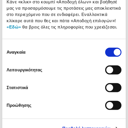
Κάνε «κλικ» στο κουμπί
«Αποδοχή όλων»
και βοήθησέ
Αναλυτική παρουσίαση
παρουσίαση
μας να προσαρμόσουμε τις προτάσεις μας αποκλειστικά
στο περιεχόμενο που σε ενδιαφέρει. Εναλλακτικά
Προδιαγραφές
κλίκαρε αυτά που θες και πάτα
«Αποδοχή επιλογών»
!
Χαρακτηριστικά
«Εδώ»
θα βρεις όλες τις πληροφορίες που χρειάζεσαι.
προϊόντος
Αξιολογήσεις
Αξιολογήσεις
Επιλογή
Αναγκαία
συγκατάθεσης
Δες τι κλίκαραν όσοι είδαν το ίδιο
Λειτουργικότητας
προϊόν με εσένα!
Στατιστικά
Προώθησης