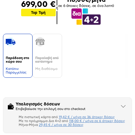
699,00 €
σε 6 άτοκες δόσεις, σε ένα λεπτό
ή
Top Τιμή
Παράδοση στο
Παραλαβή από
χώρο σου
κατάστημα
Kατόπιν
Μη διαθέσιμο
Παραγγελίας
Δεν
υπάρχουν
επιπλέον
πληροφορίες.
Υπολογισμός δόσεων
Άνοιξε
Επιβεβαίωσε την επιλογή σου στο checkout
το
μπλοκ
Με πιστωτική κάρτα από
19,42 € / μήνα σε 36 άτοκες δόσεις
Πιστωτική κάρτα
Με το πρόγραμμα Δια 4+2 από
118,00 € / μήνα σε 6 άτοκες δόσεις
Μήνα-Μήνα
29,45 € / μήνα σε 30 δόσεις
Πλαίσιο δια 4+2