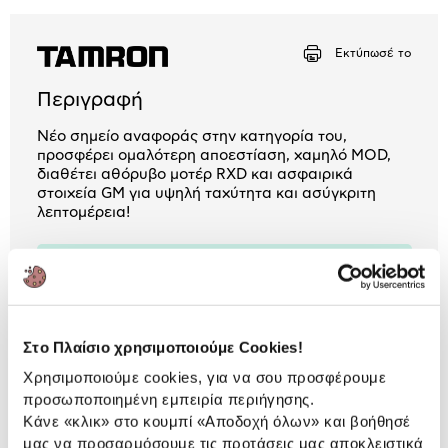
Μήνα Μήνα
Εκτύπωσέ το
Αριθμός δόσεων
Ποσό/Μήνα
Περιγραφή
19,42 €
Νέο σημείο αναφοράς στην κατηγορία του,
προσφέρει ομαλότερη αποεστίαση, χαμηλό MOD,
διαθέτει αθόρυβο μοτέρ RXD και ασφαιρικά
στοιχεία GM για υψηλή ταχύτητα και ασύγκριτη
λεπτομέρεια!
2 Έτη εγγύηση Προμηθευτή
Πληροφορίες
Χαρακτηριστικά
Στο Πλαίσιο χρησιμοποιούμε Cookies!
Κατηγορία Φακού:
Zoom
Χρησιμοποιούμε cookies, για να σου προσφέρουμε
προσωποποιημένη εμπειρία περιήγησης.
Τύπος Φακού:
Zoom
Κάνε «κλικ» στο κουμπί
«Αποδοχή όλων»
και βοήθησέ
μας να προσαρμόσουμε τις προτάσεις μας αποκλειστικά
Διάφραγμα:
f / 2.8