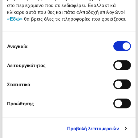
στο περιεχόμενο που σε ενδιαφέρει. Εναλλακτικά
Οπτικό πεδίο:
75.23-32.11 deg.
κλίκαρε αυτά που θες και πάτα
«Αποδοχή επιλογών»
!
«Εδώ»
θα βρεις όλες τις πληροφορίες που χρειάζεσαι.
Αναλυτική
Επιλογή
Αναλυτική παρουσίαση
παρουσίαση
Αναγκαία
συγκατάθεσης
Προδιαγραφές
Χαρακτηριστικά
Λειτουργικότητας
προϊόντος
Αξιολογήσεις
Αξιολογήσεις
Στατιστικά
Προώθησης
Δες τι κλίκαραν όσοι είδαν το ίδιο
προϊόν με εσένα!
Προβολή λεπτομερειών