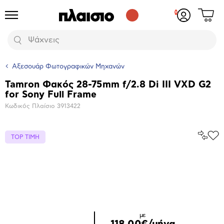
Δες
Προϊόντα
Σύνδεση
το
ή
καλάθι
εγγραφή
Αναζήτηση
σου
Αξεσουάρ Φωτογραφικών Μηχανών
Tamron Φακός 28-75mm f/2.8 Di III VXD G2
Βασικά
for Sony Full Frame
χαρακτηριστικά
Κωδικός Πλαίσιο
3913422
Σύγκρ
TOP ΤΙΜΗ
Προ
το
στα
Αγα
Μεγέθυνση
φωτογραφίας
με
118,00€/μήνα