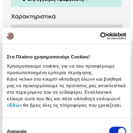
Πληροφορίες
Χαρακτηριστικά
Μέγιστη Απόσταση
έως 18 km
Πτήσης:
Xρόνος Λειτουργίας:
έως 34 λεπτά
Στο Πλαίσιο χρησιμοποιούμε Cookies!
Χρησιμοποιούμε cookies, για να σου προσφέρουμε
προσωποποιημένη εμπειρία περιήγησης.
ΒΛΕΠΕΙΣ:
Κάνε «κλικ» στο κουμπί
«Αποδοχή όλων»
και βοήθησέ
μας να προσαρμόσουμε τις προτάσεις μας αποκλειστικά
στο περιεχόμενο που σε ενδιαφέρει. Εναλλακτικά
DJI Mini 4 Pro Fly More Combo
RC2 Γκρι
κλίκαρε αυτά που θες και πάτα
«Αποδοχή επιλογών»
!
«Εδώ»
θα βρεις όλες τις πληροφορίες που χρειάζεσαι.
860,00 €
Επιλογή
Αναγκαία
συγκατάθεσης