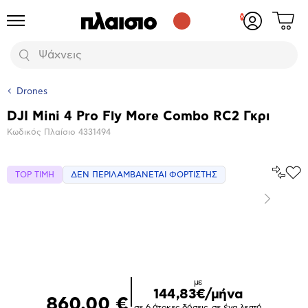
Δες
Προϊόντα
Σύνδεση
το
ή
καλάθι
εγγραφή
Αναζήτηση
σου
Drones
DJI Mini 4 Pro Fly More Combo RC2 Γκρι
Βασικά
Κωδικός Πλαίσιο
4331494
χαρακτηριστικά
Σύγκρ
TOP ΤΙΜΗ
ΔΕΝ ΠΕΡΙΛΑΜΒΑΝΕΤΑΙ ΦΟΡΤΙΣΤΗΣ
Προ
το
στα
Αγα
Επόμενο
Μεγέθυνση
φωτογραφίας
Επόμενο
με
144,83€/μήνα
860,00 €
σε 6 άτοκες δόσεις, σε ένα λεπτό