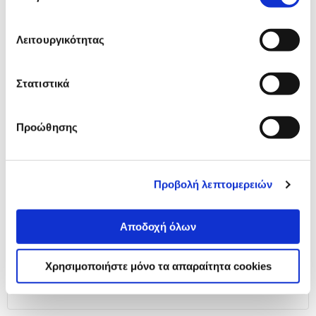
Συνδύασέ
το με
Λειτουργικότητας
SanDisk Ultra microSDXC 128GB
140MB/s
34,99 €
Στατιστικά
Προσθήκη
Προώθησης
Αναλυτική
Προβολή λεπτομερειών
Αναλυτική παρουσίαση
παρουσίαση
Αποδοχή όλων
Προδιαγραφές
Χαρακτηριστικά
προϊόντος
Χρησιμοποιήστε μόνο τα απαραίτητα cookies
Αξιολογήσεις
Αξιολογήσεις