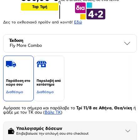
ή
Top Τιμή
Δες το εκθεσιακό προϊόν από κοντά!
Eδώ
Έκδοση
Περι
Fly More Combo
Παράδοση στο
Παραλαβή από
χώρο σου
κατάστημα
Διαθέσιμο
Διαθέσιμο
Αγόρασε το σήμερα και παράλαβε το
Τρί 11/8 σε Αθήνα, Θεσ/νίκη
ή
ψάξε με τον ΤΚ σου
(
Βάλε ΤΚ
)
Υπολογισμός δόσεων
Άνοιξε
Επιβεβαίωσε την επιλογή σου στο checkout
το