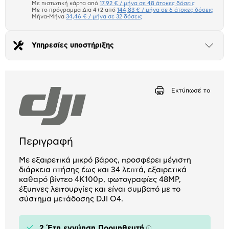
μπλοκ
Με πιστωτική κάρτα από
17,92 € / μήνα σε 48 άτοκες δόσεις
Πιστωτική κάρτα
Με το πρόγραμμα Δια 4+2 από
144,83 € / μήνα σε 6 άτοκες δόσεις
Μήνα-Μήνα
34,46 € / μήνα σε 32 δόσεις
Πλαίσιο δια 4+2
Υπηρεσίες υποστήριξης
Μήνα Μήνα
Άνοιξε
το
μπλοκ
Αριθμός δόσεων
Ποσό/Μήνα
17,92 €
Εκτύπωσέ το
Περιγραφή
Με εξαιρετικά μικρό βάρος, προσφέρει μέγιστη
διάρκεια πτήσης έως και 34 λεπτά, εξαιρετικά
καθαρό βίντεο 4K100p, φωτογραφίες 48MP,
έξυπνες λειτουργίες και είναι συμβατό με το
σύστημα μετάδοσης DJI O4.
2 Έτη εγγύηση Προμηθευτή