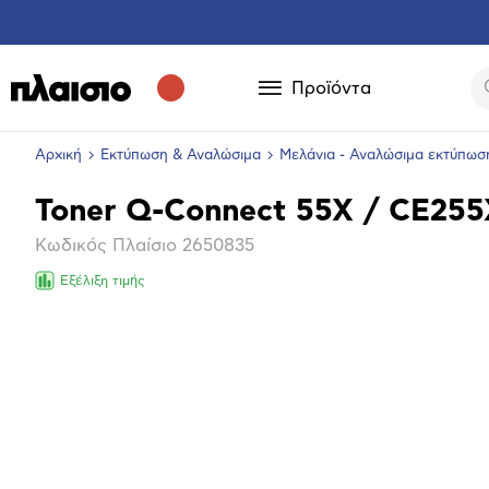
Προϊόντα
Αρχική
Εκτύπωση & Αναλώσιμα
Μελάνια - Αναλώσιμα εκτύπωσ
Toner Q-Connect 55X / CE255
Βασικά
Κωδικός Πλαίσιο
2650835
χαρακτηριστικά
Εξέλιξη τιμής
Μεγέθ
φωτογ