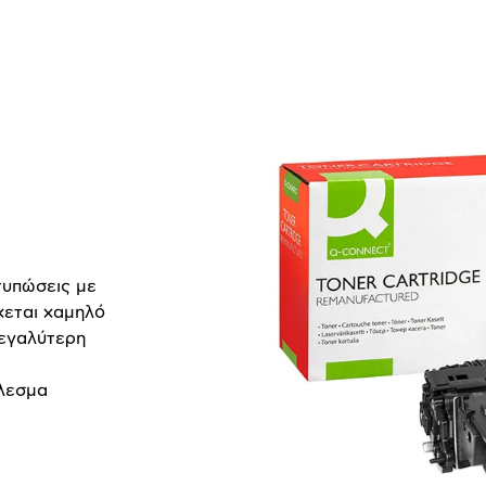
τυπώσεις με
χεται χαμηλό
μεγαλύτερη
έλεσμα