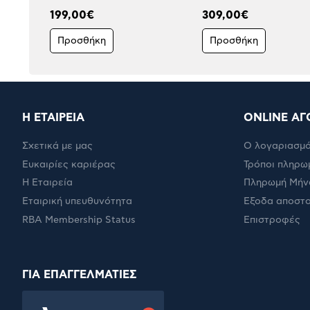
199,00€
309,00€
Προσθήκη
Προσθήκη
Η ΕΤΑΙΡΕΙΑ
ONLINE ΑΓ
Σχετικά με μας
Ο λογαριασμό
Ευκαιρίες καριέρας
Τρόποι πληρω
Η Εταιρεία
Πληρωμή Μήν
Εταιρική υπευθυνότητα
Έξοδα αποστ
RBA Membership Status
Επιστροφές
ΓΙΑ ΕΠΑΓΓΕΛΜΑΤΙΕΣ