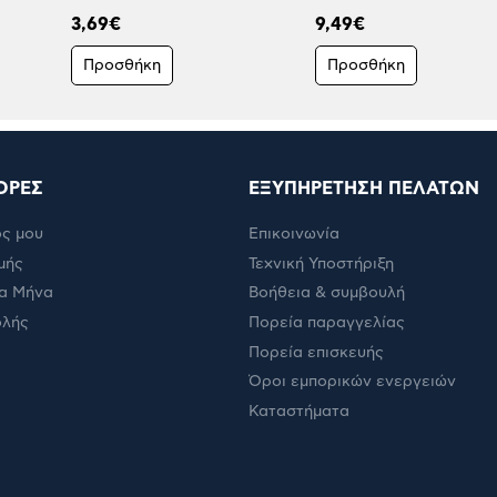
3,69€
9,49€
Προσθήκη
Προσθήκη
ΟΡΕΣ
ΕΞΥΠΗΡΕΤΗΣΗ ΠΕΛΑΤΩΝ
ς μου
Επικοινωνία
μής
Τεχνική Υποστήριξη
α Μήνα
Βοήθεια & συμβουλή
ολής
Πορεία παραγγελίας
Πορεία επισκευής
Όροι εμπορικών ενεργειών
Καταστήματα