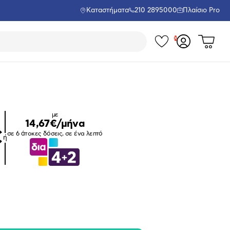
Καταστήματα
210 2895000
Πλαίσιο Pro
Τα
Δες
Σύνδεση
το
αγαπημέν
ή
καλάθι
εγγραφή
σου
μου
με
14,67€/μήνα
€
σε 6 άτοκες δόσεις, σε ένα λεπτό
ή