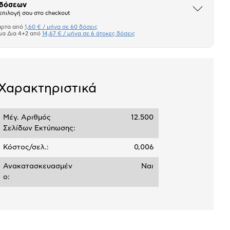
 δόσεων
Άνοιξε
επιλογή σου στο checkout
το
μπλοκ
άρτα από
1,60 € / μήνα σε 60 δόσεις
Πιστωτική κάρτα
μα Δια 4+2 από
14,67 € / μήνα σε 6 άτοκες δόσεις
Πλαίσιο δια 4+2
σεων
Ποσό/Μήνα
Χαρακτηριστικά
1,60 €
Μέγ. Αριθμός
12.500
Σελίδων Εκτύπωσης:
Κόστος/σελ.:
0,006
Ανακατασκευασμέν
Ναι
ο: