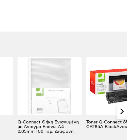
Q-Connect Θήκη Ενισχυμένη
Toner Q-Connect 85A /
με Άνοιγμα Επάνω Α4
CE285A BlackΑνακαινισ
0.05mm 100 Tεμ. Διάφανη