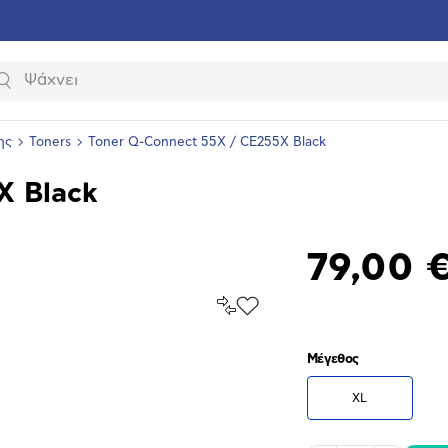
Αναζήτηση
ης
Toners
Toner Q-Connect 55X / CE255X Black
X Black
79,00 
Σύγκρινέ
Προσθήκη
το
στα
Αγαπημένα
υνση
Μέγεθος
ραφίας
XL