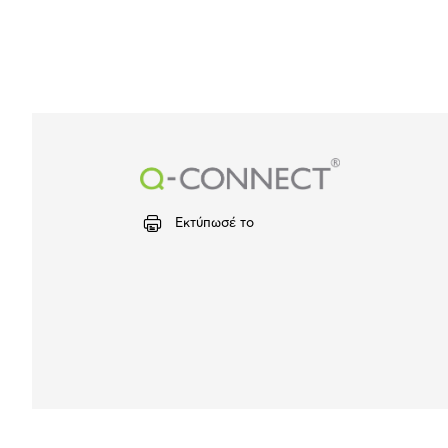
Εκτύπωσέ το