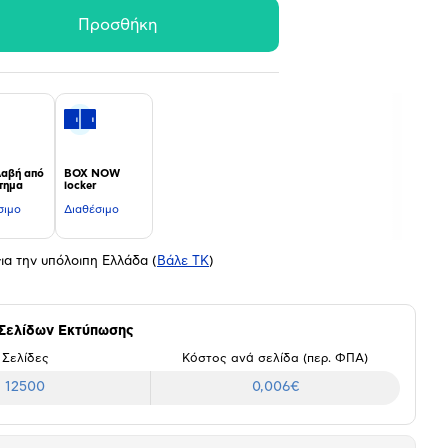
Προσθήκη
αβή από
BOX NOW
τημα
locker
σιμο
Διαθέσιμο
ια την υπόλοιπη Ελλάδα
(
Βάλε ΤΚ
)
 Σελίδων Εκτύπωσης
Σελίδες
Κόστος ανά σελίδα (περ. ΦΠΑ)
12500
0,006€