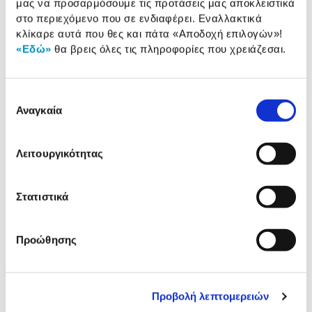
μας να προσαρμόσουμε τις προτάσεις μας αποκλειστικά
στο περιεχόμενο που σε ενδιαφέρει. Εναλλακτικά
Toner Q-Connect 207A / W2211A
κλίκαρε αυτά που θες και πάτα
«Αποδοχή επιλογών»
!
Cyan
«Εδώ»
θα βρεις όλες τις πληροφορίες που χρειάζεσαι.
74,90 €
Προσθήκη
Επιλογή
Αναγκαία
συγκατάθεσης
Toner Q-Connect 207A / W2213A
Magenta
Λειτουργικότητας
74,90 €
Προσθήκη
Στατιστικά
Toner Q-Connect 207A / W2212A
Προώθησης
Yellow
74,90 €
Προσθήκη
Προβολή λεπτομερειών