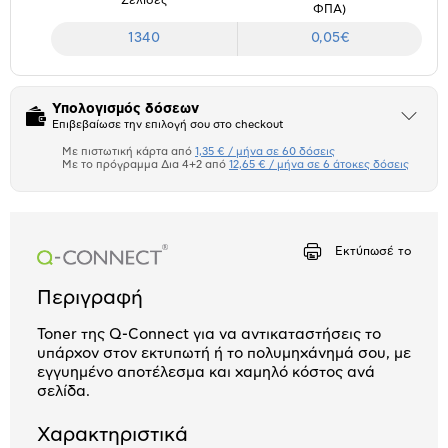
ΦΠΑ)
1340
0,05€
Υπολογισμός δόσεων
Άνοιξε
Επιβεβαίωσε την επιλογή σου στο checkout
το
μπλοκ
Με πιστωτική κάρτα από
1,35 € / μήνα σε 60 δόσεις
Πιστωτική κάρτα
Με το πρόγραμμα Δια 4+2 από
12,65 € / μήνα σε 6 άτοκες δόσεις
Πλαίσιο δια 4+2
Αριθμός δόσεων
Ποσό/Μήνα
Εκτύπωσέ το
1,35 €
Περιγραφή
Toner της Q-Connect για να αντικαταστήσεις το
υπάρχον στον εκτυπωτή ή το πολυμηχάνημά σου, με
εγγυημένο αποτέλεσμα και χαμηλό κόστος ανά
σελίδα.
Χαρακτηριστικά