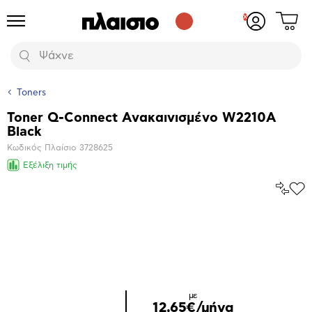
Δες
Προϊόντα
Σύνδεση
το
ή
καλάθι
εγγραφή
Αναζήτηση
σου
Toners
Toner Q-Connect Ανακαινισμένο W2210A
Βασικά
Black
χαρακτηριστικά
Κωδικός Πλαίσιο
3728625
Εξέλιξη τιμής
Σύγκρ
Προ
το
στα
Αγα
Μεγέθυνση
φωτογραφίας
με
12,65€/μήνα