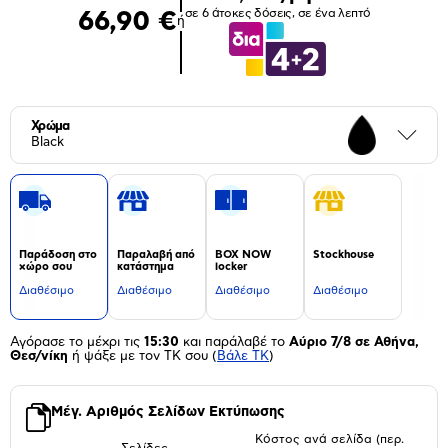
σε 6 άτοκες δόσεις, σε ένα λεπτό
66,90 €
ή
Χρώμα
Περι
Black
Παράδοση στο
Παραλαβή από
BOX NOW
Stockhouse
χώρο σου
κατάστημα
locker
Διαθέσιμο
Διαθέσιμο
Διαθέσιμο
Διαθέσιμο
Αγόρασε το μέχρι τις
15:30
και παράλαβέ το
Αύριο 7/8 σε Αθήνα,
Θεσ/νίκη
ή ψάξε με τον ΤΚ σου
(
Βάλε ΤΚ
)
Μέγ. Αριθμός Σελίδων Εκτύπωσης
Κόστος ανά σελίδα (περ.
Σελίδες