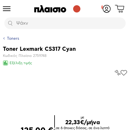
Δες
Προϊόντα
Σύνδεση
το
ή
καλάθι
εγγραφή
Αναζήτηση
σου
Toners
Toner Lexmark CS317 Cyan
Βασικά
Κωδικός Πλαίσιο
2759748
χαρακτηριστικά
Εξέλιξη τιμής
Σύγκρ
Προ
το
στα
Αγα
Μεγέθυνση
φωτογραφίας
με
22,33€/μήνα
σε 6 άτοκες δόσεις, σε ένα λεπτό