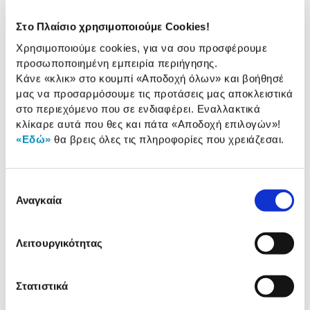
Στο Πλαίσιο χρησιμοποιούμε Cookies!
Συνδύασέ
το με
Χρησιμοποιούμε cookies, για να σου προσφέρουμε
προσωποποιημένη εμπειρία περιήγησης.
Κάνε «κλικ» στο κουμπί
«Αποδοχή όλων»
και βοήθησέ
Toner Lexmark CS317 Black
μας να προσαρμόσουμε τις προτάσεις μας αποκλειστικά
στο περιεχόμενο που σε ενδιαφέρει. Εναλλακτικά
119,00 €
κλίκαρε αυτά που θες και πάτα
«Αποδοχή επιλογών»
!
Προσθήκη
«Εδώ»
θα βρεις όλες τις πληροφορίες που χρειάζεσαι.
Toner Lexmark CS317 Yellow
Επιλογή
Αναγκαία
συγκατάθεσης
129,00 €
Προσθήκη
Λειτουργικότητας
Toner Lexmark CS317 Magenta
Στατιστικά
129,00 €