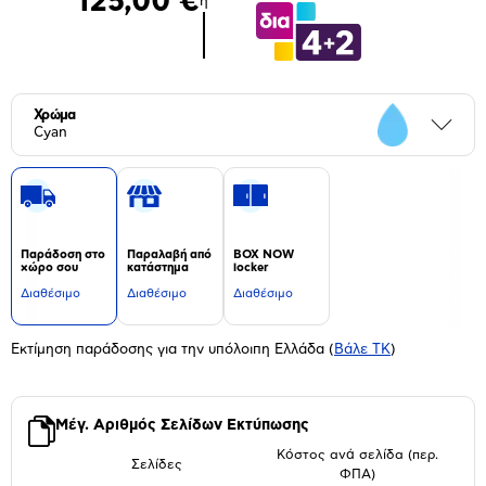
125,00 €
ή
Χρώμα
Περι
Cyan
Παράδοση στο
Παραλαβή από
BOX NOW
χώρο σου
κατάστημα
locker
Διαθέσιμο
Διαθέσιμο
Διαθέσιμο
Εκτίμηση παράδοσης για την υπόλοιπη Ελλάδα
(
Βάλε ΤΚ
)
Μέγ. Αριθμός Σελίδων Εκτύπωσης
Κόστος ανά σελίδα (περ.
Σελίδες
ΦΠΑ)