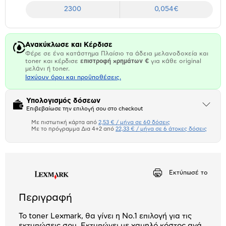
2300
0,054€
Ανακύκλωσε και Κέρδισε
Φέρε σε ένα κατάστημα Πλαίσιο τα άδεια μελανοδοχεία και
toner και κέρδισε
επιστροφή χρημάτων €
για κάθε original
μελάνι ή toner.
Ισχύουν όροι και προϋποθέσεις.
Υπολογισμός δόσεων
Άνοιξε
Επιβεβαίωσε την επιλογή σου στο checkout
το
μπλοκ
Με πιστωτική κάρτα από
2,53 € / μήνα σε 60 δόσεις
Πιστωτική κάρτα
Με το πρόγραμμα Δια 4+2 από
22,33 € / μήνα σε 6 άτοκες δόσεις
Πλαίσιο δια 4+2
Αριθμός δόσεων
Ποσό/Μήνα
Εκτύπωσέ το
2,53 €
Περιγραφή
Το toner Lexmark, θα γίνει η No.1 επιλογή για τις
εκτυπώσεις σου. Εκτυπώνει με χαμηλό κόστος ανά