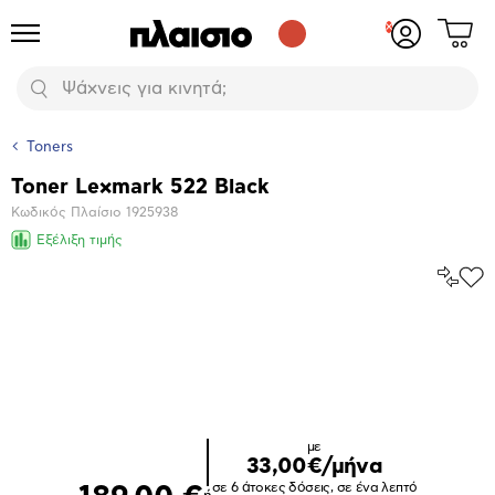
Δες
Προϊόντα
Σύνδεση
το
ή
καλάθι
εγγραφή
Αναζήτηση
σου
Toners
Toner Lexmark 522 Black
Βασικά
Κωδικός Πλαίσιο
1925938
χαρακτηριστικά
Εξέλιξη τιμής
Σύγκρ
Προ
το
στα
Αγα
Μεγέθυνση
φωτογραφίας
με
33,00€/μήνα
σε 6 άτοκες δόσεις, σε ένα λεπτό