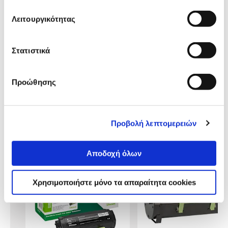
Προδιαγραφές
Λειτουργικότητας
Χαρακτηριστικά
προϊόντος
Στατιστικά
Συμβατοί Εκτυπωτές
Προώθησης
Αξιολογήσεις
Αξιολογήσεις
Προβολή λεπτομερειών
Δες τι κλίκαραν όσοι είδαν το ίδιο
προϊόν με εσένα!
Αποδοχή όλων
Χρησιμοποιήστε μόνο τα απαραίτητα cookies