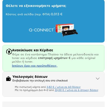
Θέλετε να εξοικονομήσετε χρήματα;
0,013 €
Κόστος ανά σελίδα (περ. ΦΠΑ)
Ανακύκλωσε και Κέρδισε
Φέρε σε ένα κατάστημα Πλαίσιο τα άδεια μελανοδοχεία και
toner και κέρδισε
επιστροφή χρημάτων €
για κάθε original
μελάνι ή toner.
Ισχύουν όροι και προϋποθέσεις.
Υπολογισμός δόσεων
Άνοιξε
Επιβεβαίωσε την επιλογή σου στο checkout
το
μπλοκ
Με πιστωτική κάρτα από
3,82 € / μήνα σε 60 δόσεις
Πιστωτική κάρτα
Με το πρόγραμμα Δια 4+2 από
33,00 € / μήνα σε 6 άτοκες δόσεις
Πλαίσιο δια 4+2