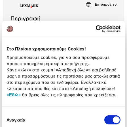
Αριθμός δόσεων
Ποσό/Μήνα
Εκτύπωσέ το
3,82 €
Περιγραφή
Με τα αυθεντικά Toner, δοχεία γραφίτη της Lexmark
θα απολαμβάνεις εκτυπώσεις υψηλής ανάλυσης και
μεγάλου όγκου.
Στο Πλαίσιο χρησιμοποιούμε Cookies!
Χαρακτηριστικά
Χρησιμοποιούμε cookies, για να σου προσφέρουμε
προσωποποιημένη εμπειρία περιήγησης.
Μέγ. Αριθμός Σελίδων
6.000
Κάνε «κλικ» στο κουμπί
«Αποδοχή όλων»
και βοήθησέ
Εκτύπωσης:
μας να προσαρμόσουμε τις προτάσεις μας αποκλειστικά
Κόστος/σελ.:
0,032
στο περιεχόμενο που σε ενδιαφέρει. Εναλλακτικά
κλίκαρε αυτά που θες και πάτα
«Αποδοχή επιλογών»
!
Ανακατασκευασμένο:
Όχι
«Εδώ»
θα βρεις όλες τις πληροφορίες που χρειάζεσαι.
Επιλογή
Αναλυτική
Αναγκαία
Αναλυτική παρουσίαση
συγκατάθεσης
παρουσίαση