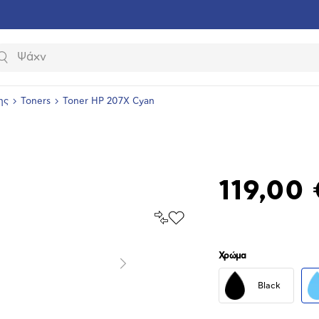
Αναζήτηση
ης
Toners
Toner HP 207X Cyan
119,00 
Σύγκρινέ
Προσθήκη
το
στα
Αγαπημένα
υνση
Χρώμα
ραφίας
Επόμενο
Black