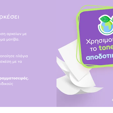
αρκέσει
ωση αρχείων με
μα μοτίβα.
μοποίησε πλάγια
 σχέση με τα
γραμματοσειράς.
ιδικούς