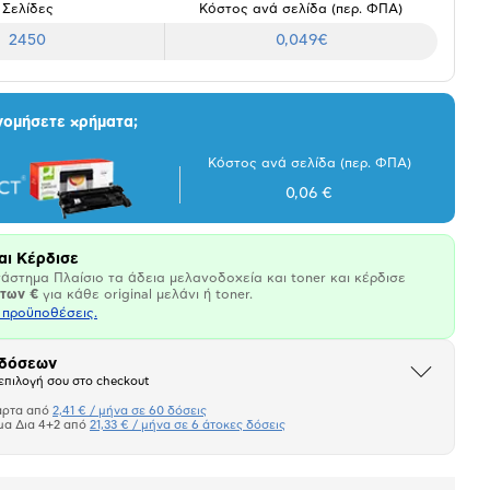
Σελίδες
Κόστος ανά σελίδα (περ. ΦΠΑ)
2450
0,049€
νομήσετε χρήματα;
Κόστος ανά σελίδα (περ. ΦΠΑ)
0,06 €
αι Κέρδισε
άστημα Πλαίσιο τα άδεια μελανοδοχεία και toner και κέρδισε
άτων €
για κάθε original μελάνι ή toner.
ι προϋποθέσεις.
 δόσεων
Άνοιξε
επιλογή σου στο checkout
το
μπλοκ
άρτα από
2,41 € / μήνα σε 60 δόσεις
Πιστωτική κάρτα
μα Δια 4+2 από
21,33 € / μήνα σε 6 άτοκες δόσεις
Πλαίσιο δια 4+2