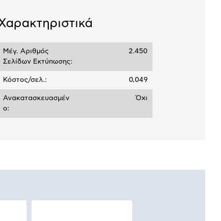
σεων
Ποσό/Μήνα
Χαρακτηριστικά
2,41 €
Μέγ. Αριθμός
2.450
Σελίδων Εκτύπωσης:
Κόστος/σελ.:
0,049
Ανακατασκευασμέν
Όχι
ο: