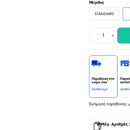
Μέγεθος
STANDARD
Μείωση
Αύξηση
Παράδοση στο
Παραλ
χώρο σου
κατάσ
Διαθέσιμο
Διαθέ
Εκτίμηση παράδοσης γ
Μέγ. Αριθμός