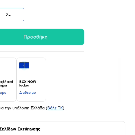
XL
Προσθήκη
αβή από
BOX NOW
τημα
locker
σιμο
Διαθέσιμο
ια την υπόλοιπη Ελλάδα
(
Βάλε ΤΚ
)
 Σελίδων Εκτύπωσης