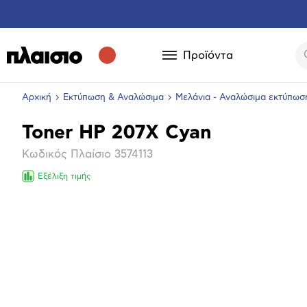
Προϊόντα
Αρχική
Εκτύπωση & Αναλώσιμα
Μελάνια - Αναλώσιμα εκτύπωσ
Toner HP 207X Cyan
Βασικά
Κωδικός Πλαίσιο
3574113
χαρακτηριστικά
Εξέλιξη τιμής
Επόμενο
Μεγέθ
φωτογ