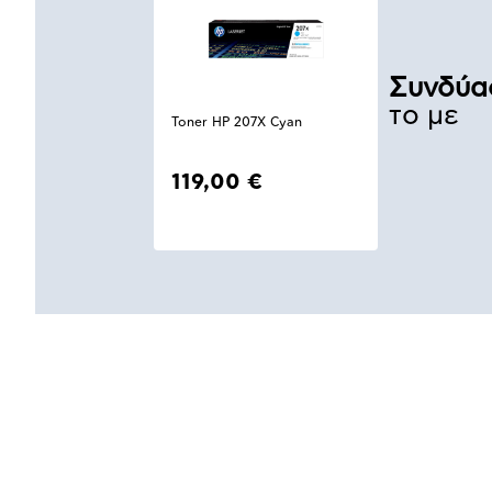
Συνδύα
το με
Toner HP 207X Cyan
119,00 €
Αναλυτική
παρουσίαση