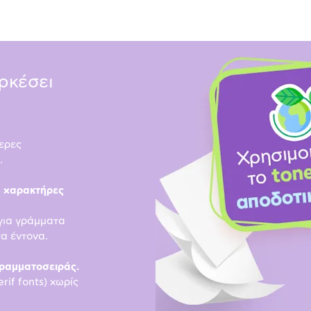
αρκέσει
ερες
.
ς χαρακτήρες
για γράμματα
τα έντονα.
γραμματοσειράς.
rif fonts) χωρίς