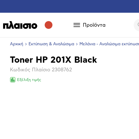
Προϊόντα
Αρχική
Εκτύπωση & Αναλώσιμα
Μελάνια - Αναλώσιμα εκτύπωσ
Toner HP 201X Black
Βασικά
Κωδικός Πλαίσιο
2308762
χαρακτηριστικά
Εξέλιξη τιμής
Επόμενο
Μεγέθ
φωτογ