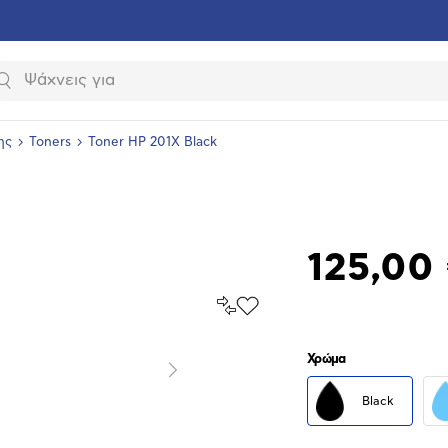
Αναζήτηση
ης
Toners
Toner HP 201X Black
125,00
Σύγκρινέ
Προσθήκη
το
στα
Αγαπημένα
υνση
Χρώμα
ραφίας
Επόμενο
Black