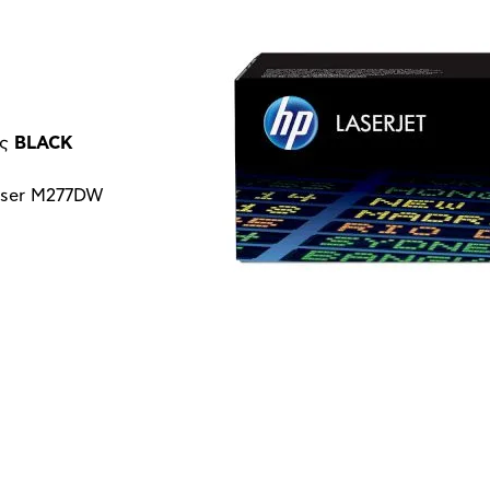
ος
BLACK
aser M277DW