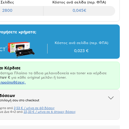
Σελίδες
Κόστος ανά σελίδα (περ. ΦΠΑ)
2800
0,045€
νομήσετε χρήματα;
Κόστος ανά σελίδα (περ. ΦΠΑ)
0,023 €
αι Κέρδισε
άστημα Πλαίσιο τα άδεια μελανοδοχεία και toner και κέρδισε
άτων €
για κάθε original μελάνι ή toner.
ι προϋποθέσεις.
 δόσεων
Άνοιξε
επιλογή σου στο checkout
το
μπλοκ
άρτα από
2,53 € / μήνα σε 60 δόσεις
Πιστωτική κάρτα
μα Δια 4+2 από
22,33 € / μήνα σε 6 άτοκες δόσεις
Πλαίσιο δια 4+2