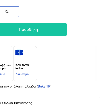
XL
Προσθήκη
αβή από
BOX NOW
τημα
locker
σιμο
Διαθέσιμο
ια την υπόλοιπη Ελλάδα
(
Βάλε ΤΚ
)
 Σελίδων Εκτύπωσης