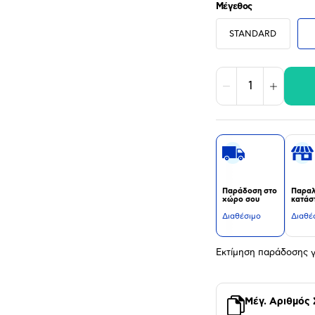
Μέγεθος
STANDARD
Μείωση
Αύξηση
Παράδοση στο
Παραλ
χώρο σου
κατάσ
Διαθέσιμο
Διαθέ
Εκτίμηση παράδοσης γ
Μέγ. Αριθμός