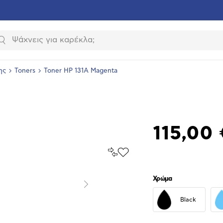
Αναζήτηση
ης
Toners
Toner HP 131A Magenta
115,00 
Σύγκρινέ
Προσθήκη
το
στα
Αγαπημένα
υνση
Χρώμα
ραφίας
Επόμενο
Black