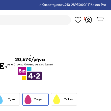
Καταστήματα
210 2895000
Πλαίσιο Pro
Τα
Δες
Σύνδεση
το
αγαπημέν
ή
καλάθι
εγγραφή
σου
μου
με
20,67€/μήνα
€
σε 6 άτοκες δόσεις, σε ένα λεπτό
ή
Μεγέθυνση
φωτογραφίας
Cyan
Magenta
Yellow