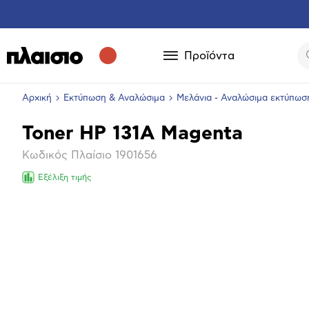
Προϊόντα
Αρχική
Εκτύπωση & Αναλώσιμα
Μελάνια - Αναλώσιμα εκτύπωσ
Toner HP 131A Magenta
Βασικά
Κωδικός Πλαίσιο
1901656
χαρακτηριστικά
Εξέλιξη τιμής
Επόμενο
Μεγέθ
φωτογ