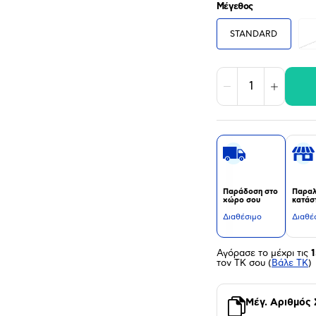
Μέγεθος
STANDARD
Μείωση
Αύξηση
Παράδοση στο
Παραλ
χώρο σου
κατάσ
Διαθέσιμο
Διαθέ
Αγόρασε το μέχρι τις
1
τον ΤΚ σου
(
Βάλε ΤΚ
)
Μέγ. Αριθμός