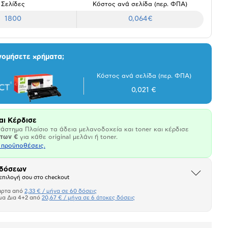
Σελίδες
Κόστος ανά σελίδα (περ. ΦΠΑ)
1800
0,064€
νομήσετε χρήματα;
Κόστος ανά σελίδα (περ. ΦΠΑ)
0,021 €
αι Κέρδισε
άστημα Πλαίσιο τα άδεια μελανοδοχεία και toner και κέρδισε
άτων €
για κάθε original μελάνι ή toner.
ι προϋποθέσεις.
 δόσεων
Άνοιξε
επιλογή σου στο checkout
το
μπλοκ
άρτα από
2,33 € / μήνα σε 60 δόσεις
Πιστωτική κάρτα
μα Δια 4+2 από
20,67 € / μήνα σε 6 άτοκες δόσεις
Πλαίσιο δια 4+2