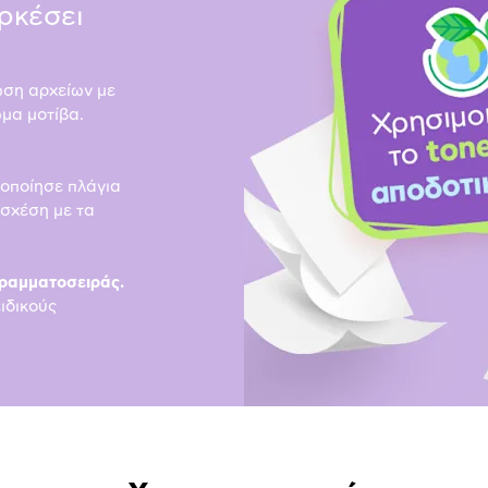
αρκέσει
ωση αρχείων με
μα μοτίβα.
μοποίησε πλάγια
 σχέση με τα
γραμματοσειράς.
ιδικούς