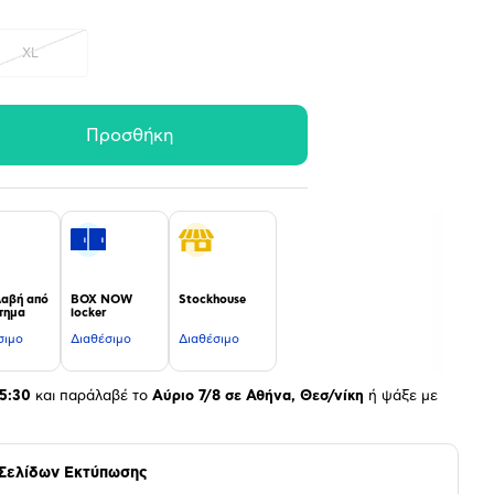
XL
Προσθήκη
αβή από
BOX NOW
Stockhouse
τημα
locker
σιμο
Διαθέσιμο
Διαθέσιμο
5:30
και παράλαβέ το
Αύριο 7/8 σε Αθήνα, Θεσ/νίκη
ή ψάξε με
 Σελίδων Εκτύπωσης