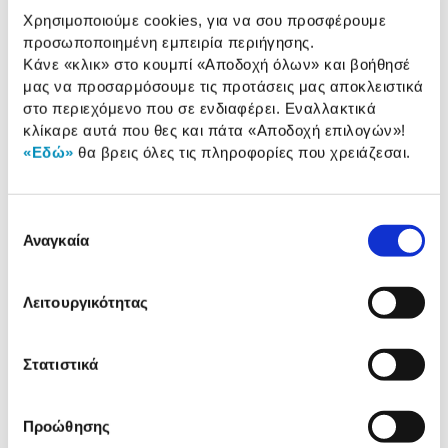
Μελάνι HP GT52 Magenta
Χρησιμοποιούμε cookies, για να σου προσφέρουμε
προσωποποιημένη εμπειρία περιήγησης.
10,90 €
Κάνε «κλικ» στο κουμπί
«Αποδοχή όλων»
και βοήθησέ
μας να προσαρμόσουμε τις προτάσεις μας αποκλειστικά
Προσθήκη
στο περιεχόμενο που σε ενδιαφέρει. Εναλλακτικά
κλίκαρε αυτά που θες και πάτα
«Αποδοχή επιλογών»
!
«Εδώ»
θα βρεις όλες τις πληροφορίες που χρειάζεσαι.
Μελάνι HP GT52 Yellow
10,90 €
Επιλογή
Αναγκαία
Προσθήκη
συγκατάθεσης
Λειτουργικότητας
Μελάνι HP GT53XL Black
11,90 €
Στατιστικά
Προσθήκη
Προώθησης