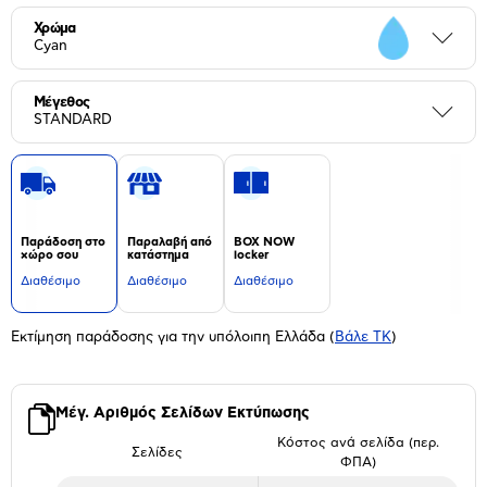
Χρώμα
Περι
Cyan
Μέγεθος
Περι
STANDARD
Παράδοση στο
Παραλαβή από
BOX NOW
χώρο σου
κατάστημα
locker
Διαθέσιμο
Διαθέσιμο
Διαθέσιμο
Εκτίμηση παράδοσης για την υπόλοιπη Ελλάδα
(
Βάλε ΤΚ
)
Μέγ. Αριθμός Σελίδων Εκτύπωσης
Κόστος ανά σελίδα (περ.
Σελίδες
ΦΠΑ)