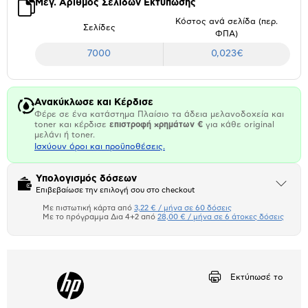
Μέγ. Αριθμός Σελίδων Εκτύπωσης
Κόστος ανά σελίδα (περ.
Σελίδες
ΦΠΑ)
7000
0,023€
Ανακύκλωσε και Κέρδισε
Φέρε σε ένα κατάστημα Πλαίσιο τα άδεια μελανοδοχεία και
toner και κέρδισε
επιστροφή χρημάτων €
για κάθε original
μελάνι ή toner.
Ισχύουν όροι και προϋποθέσεις.
Υπολογισμός δόσεων
Άνοιξε
Επιβεβαίωσε την επιλογή σου στο checkout
το
μπλοκ
Με πιστωτική κάρτα από
3,22 € / μήνα σε 60 δόσεις
Πιστωτική κάρτα
Με το πρόγραμμα Δια 4+2 από
28,00 € / μήνα σε 6 άτοκες δόσεις
Πλαίσιο δια 4+2
Αριθμός δόσεων
Ποσό/Μήνα
Εκτύπωσέ το
3,22 €