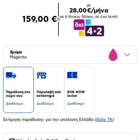
με
28,00€/μήνα
σε 6 άτοκες δόσεις, σε ένα λεπτό
159,00 €
ή
Χρώμα
Περι
Magenta
Παράδοση στο
Παραλαβή από
BOX NOW
χώρο σου
κατάστημα
locker
Διαθέσιμο
Διαθέσιμο
Διαθέσιμο
Εκτίμηση παράδοσης για την υπόλοιπη Ελλάδα
(
Βάλε ΤΚ
)