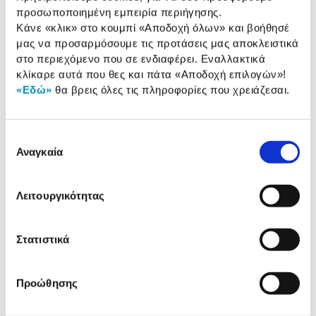
προσωποποιημένη εμπειρία περιήγησης.
Κάνε «κλικ» στο κουμπί
«Αποδοχή όλων»
και βοήθησέ
μας να προσαρμόσουμε τις προτάσεις μας αποκλειστικά
στο περιεχόμενο που σε ενδιαφέρει. Εναλλακτικά
Συνδύασέ
το με
κλίκαρε αυτά που θες και πάτα
«Αποδοχή επιλογών»
!
«Εδώ»
θα βρεις όλες τις πληροφορίες που χρειάζεσαι.
Μελάνι HP 973X Black
Επιλογή
165,00 €
Αναγκαία
συγκατάθεσης
Προσθήκη
Λειτουργικότητας
Μελάνι HP 973X Yellow
Στατιστικά
159,00 €
Προσθήκη
Προώθησης
Μελάνι HP 973X Cyan