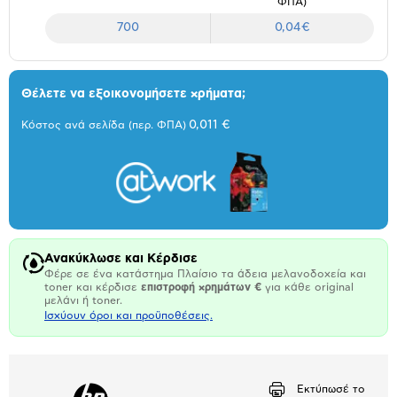
ΦΠΑ)
700
0,04€
Θέλετε να εξοικονομήσετε χρήματα;
0,011 €
Κόστος ανά σελίδα (περ. ΦΠΑ)
Ανακύκλωσε και Κέρδισε
Φέρε σε ένα κατάστημα Πλαίσιο τα άδεια μελανοδοχεία και
toner και κέρδισε
επιστροφή χρημάτων €
για κάθε original
μελάνι ή toner.
Ισχύουν όροι και προϋποθέσεις.
Εκτύπωσέ το