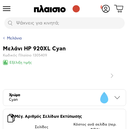
Δες
Προϊόντα
Σύνδεση
το
ή
καλάθι
εγγραφή
Αναζήτηση
σου
Μελάνια
Μελάνι HP 920XL Cyan
Βασικά
Κωδικός Πλαίσιο
1305409
χαρακτηριστικά
Εξέλιξη τιμής
Επόμενο
Μεγέθυνση
φωτογραφίας
Επόμενο
Χρώμα
Περι
Cyan
Μέγ. Αριθμός Σελίδων Εκτύπωσης
Κόστος ανά σελίδα (περ.
Σελίδες