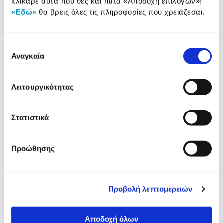
κλίκαρε αυτά που θες και πάτα
«Αποδοχή επιλογών»
!
«Εδώ»
θα βρεις όλες τις πληροφορίες που χρειάζεσαι.
Μελάνι HP 920XL Yellow
Επιλογή
27,90 €
Αναγκαία
συγκατάθεσης
Προσθήκη
Λειτουργικότητας
Αναλυτική
Στατιστικά
Αναλυτική παρουσίαση
παρουσίαση
Προώθησης
Προδιαγραφές
Χαρακτηριστικά
προϊόντος
Προβολή λεπτομερειών
Συμβατοί Εκτυπωτές
Αποδοχή όλων
Αξιολογήσεις