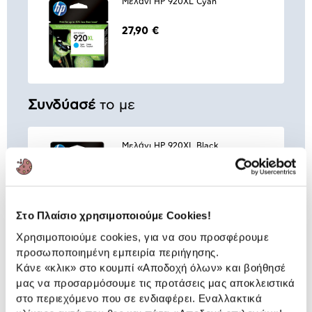
Μελάνι HP 920XL Cyan
27,90 €
Συνδύασέ
το με
Μελάνι HP 920XL Black
67,90 €
Προσθήκη
Στο Πλαίσιο χρησιμοποιούμε Cookies!
Χρησιμοποιούμε cookies, για να σου προσφέρουμε
Μελάνι HP 920XL Magenta
προσωποποιημένη εμπειρία περιήγησης.
Κάνε «κλικ» στο κουμπί
«Αποδοχή όλων»
και βοήθησέ
27,90 €
μας να προσαρμόσουμε τις προτάσεις μας αποκλειστικά
στο περιεχόμενο που σε ενδιαφέρει. Εναλλακτικά
Προσθήκη