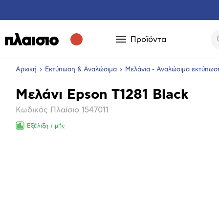
Προϊόντα
Αρχική
Εκτύπωση & Αναλώσιμα
Μελάνια - Αναλώσιμα εκτύπωσ
Μελάνι Epson T1281 Black
Βασικά
Κωδικός Πλαίσιο
1547011
χαρακτηριστικά
Εξέλιξη τιμής
Μεγέθ
φωτογ