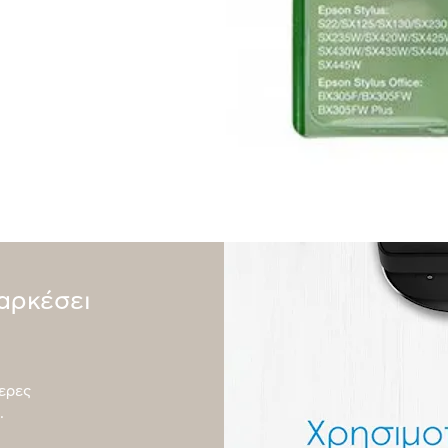
ιαρκέσει
ερες
.