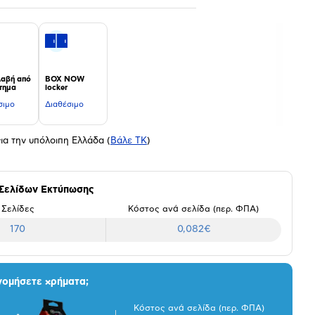
αβή από
BOX NOW
τημα
locker
σιμο
Διαθέσιμο
ια την υπόλοιπη Ελλάδα
(
Βάλε ΤΚ
)
 Σελίδων Εκτύπωσης
Σελίδες
Κόστος ανά σελίδα (περ. ΦΠΑ)
170
0,082€
νομήσετε χρήματα;
Κόστος ανά σελίδα (περ. ΦΠΑ)