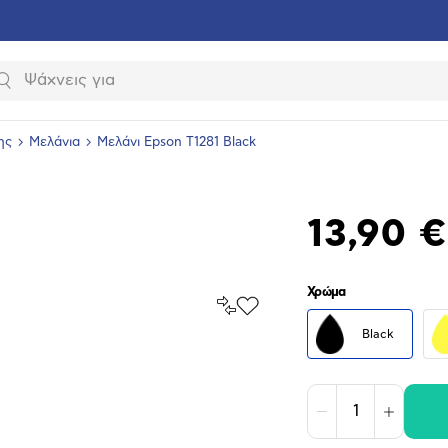
Αναζήτηση
ης
Μελάνια
Μελάνι Epson T1281 Black
13,90 €
Χρώμα
Σύγκρινέ
Προσθήκη
το
στα
Black
Αγαπημένα
υνση
ραφίας
Μείωση
Αύξηση