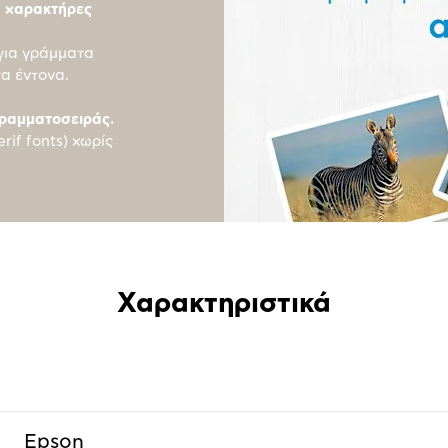
ς χαρακτήρες
για γράμματα
τα έντονα.
γραμματοσειράς.
rif fonts) χωρίς
Χαρακτηριστικά
Epson