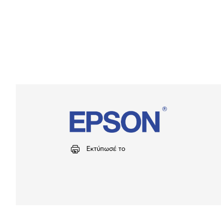
Εκτύπωσέ το