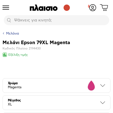
Δες
Προϊόντα
Σύνδεση
το
ή
καλάθι
εγγραφή
Αναζήτηση
σου
Μελάνια
Μελάνι Epson 79XL Magenta
Βασικά
Κωδικός Πλαίσιο
2194430
χαρακτηριστικά
Εξέλιξη τιμής
Μεγέθυνση
φωτογραφίας
Χρώμα
Περι
Magenta
Μέγεθος
Περι
XL