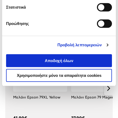
Αξιολογήσεις
Στατιστικά
Αξιολογήσεις
Προώθησης
Δες τι κλίκαραν όσοι είδαν το ίδιο
προϊόν με εσένα!
Προβολή λεπτομερειών
Αποδοχή όλων
Χρησιμοποιήστε μόνο τα απαραίτητα cookies
Μελάνι Epson 79XL Yellow
Μελάνι Epson 79 Magenta