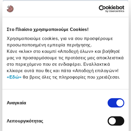
Συνδύασέ
το με
Μελάνι Epson 79XL Yellow
Στο Πλαίσιο χρησιμοποιούμε Cookies!
41,90 €
Χρησιμοποιούμε cookies, για να σου προσφέρουμε
προσωποποιημένη εμπειρία περιήγησης.
Προσθήκη
Κάνε «κλικ» στο κουμπί
«Αποδοχή όλων»
και βοήθησέ
μας να προσαρμόσουμε τις προτάσεις μας αποκλειστικά
στο περιεχόμενο που σε ενδιαφέρει. Εναλλακτικά
κλίκαρε αυτά που θες και πάτα
«Αποδοχή επιλογών»
!
Αναλυτική
«Εδώ»
θα βρεις όλες τις πληροφορίες που χρειάζεσαι.
Αναλυτική παρουσίαση
παρουσίαση
Επιλογή
Προδιαγραφές
Χαρακτηριστικά
Αναγκαία
συγκατάθεσης
προϊόντος
Λειτουργικότητας
Συμβατοί Εκτυπωτές