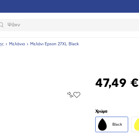
Αναζήτηση
ης
Μελάνια
Μελάνι Epson 27XL Black
47,49 €
Σύγκρινέ
Προσθήκη
το
στα
Αγαπημένα
υνση
Χρώμα
ραφίας
Black