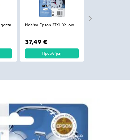
agenta
Μελάνι Epson 27XL Yellow
Μελάνι Epson 27XL (C-M-
Multipack
37,49 €
115,00 €
Προσθήκη
Προσθήκη