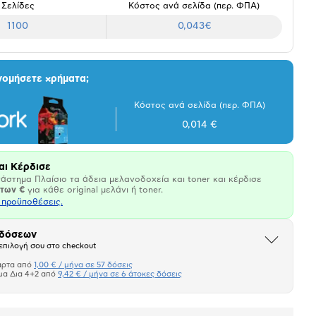
Σελίδες
Κόστος ανά σελίδα (περ. ΦΠΑ)
1100
0,043€
νομήσετε χρήματα;
Κόστος ανά σελίδα (περ. ΦΠΑ)
0,014 €
αι Κέρδισε
άστημα Πλαίσιο τα άδεια μελανοδοχεία και toner και κέρδισε
άτων €
για κάθε original μελάνι ή toner.
ι προϋποθέσεις.
 δόσεων
Άνοιξε
επιλογή σου στο checkout
το
μπλοκ
άρτα από
1,00 € / μήνα σε 57 δόσεις
Πιστωτική κάρτα
μα Δια 4+2 από
9,42 € / μήνα σε 6 άτοκες δόσεις
Πλαίσιο δια 4+2