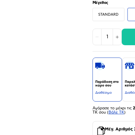
Μέγεθος
STANDARD
Μείωση
Αύξηση
Παράδοση στο
Παραλ
χώρο σου
κατάσ
Διαθέσιμο
Διαθέ
Αγόρασε το μέχρι τις
ΤΚ σου
(
Βάλε ΤΚ
)
Μέγ. Αριθμός