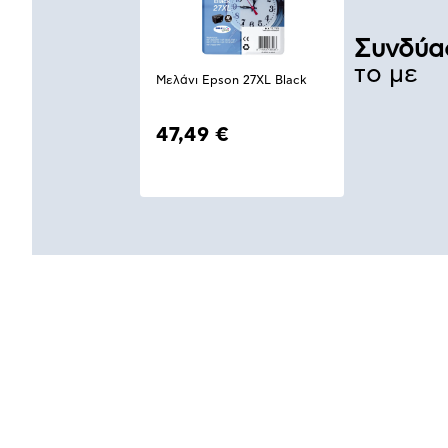
Συνδύα
το με
Μελάνι Epson 27XL Black
47,49 €
Αναλυτική
παρουσίαση