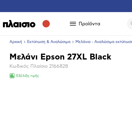
Προϊόντα
Αρχική
Εκτύπωση & Αναλώσιμα
Μελάνια - Αναλώσιμα εκτύπωσ
Μελάνι Epson 27XL Black
Βασικά
Κωδικός Πλαίσιο
2166828
χαρακτηριστικά
Εξέλιξη τιμής
Μεγέθ
φωτογ