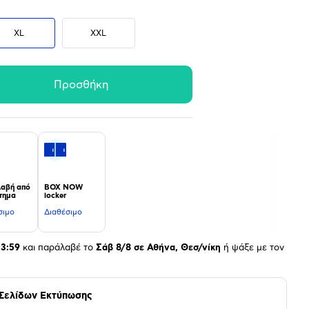
XL
XXL
Προσθήκη
αβή από
BOX NOW
τημα
locker
σιμο
Διαθέσιμο
23:59
και παράλαβέ το
Σάβ 8/8 σε Αθήνα, Θεσ/νίκη
ή ψάξε με τον
 Σελίδων Εκτύπωσης