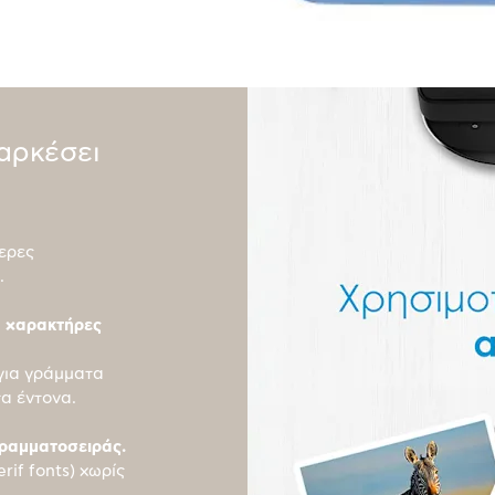
ιαρκέσει
ερες
.
ς χαρακτήρες
για γράμματα
τα έντονα.
γραμματοσειράς.
rif fonts) χωρίς